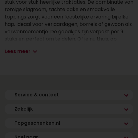
stuk voor stuk heerlijke traktaties. De combinatie van
romige slagroom, zachte cake en smaakvolle
toppings zorgt voor een feestelijke ervaring bij elke
hap. Ideaal voor verjaardagen, borrels of gewoon als
verwenmomentje. De gebakjes zijn verpakt per 9
stuks en perfect om te delen. Of je nu thuis, op
kantoor of bij een feestje bent, deze gebakjes maken
Lees meer
elk moment compleet!
✔ Dagelijks vers gemaakt
✔ Voor 9 personen
✔ Makkelijk te serveren
✔ Vóór 17.00 uur besteld, de volgende dag vers en
Service & contact
gekoeld bezorgd binnen jouw gekozen tijdsvenster
(m.u.v. zondag)
Zakelijk
Topgeschenken.nl
Afmetingen & aantal personen
Snel naar