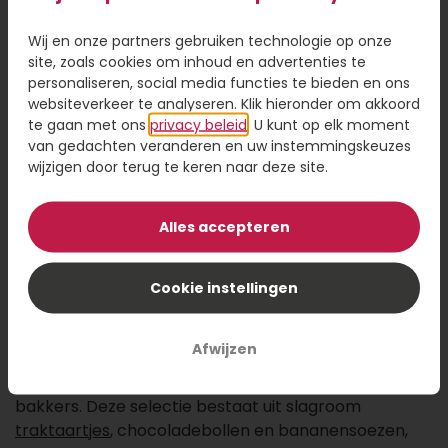
Wij en onze partners gebruiken technologie op onze
34,95
site, zoals cookies om inhoud en advertenties te
personaliseren, social media functies te bieden en ons
Kaartje toevoegen
1,95
websiteverkeer te analyseren. Klik hieronder om akkoord
te gaan met ons
privacy beleid
. U kunt op elk moment
Voeg een kaart toe met jouw persoonlijke tekst
van gedachten veranderen en uw instemmingskeuzes
wijzigen door terug te keren naar deze site.
Alles accepteren
Voeg toe aan winkelwagen
Cookie instellingen
Omschrijving
Afwijzen
Een perfecte mix van de lekkerste
slagroomgebakjes, dagelijks vers bereid door onze
bakkers. Deze selectie bestaat uit slagroom
traktaartjes
,
chocoladebollen
en bananensoezen,