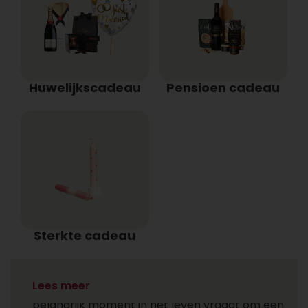
Huwelijkscadeau
Pensioen cadeau
Sterkte cadeau
Lees meer
Bij
Topgeschenken.nl
geloven we dat elk
belangrijk moment in het leven vraagt om een