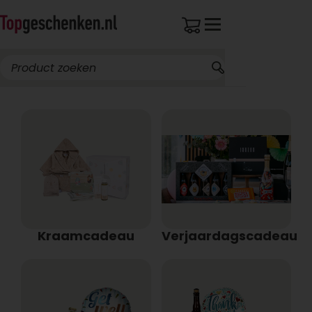
Kraamcadeau
Verjaardagscadeau