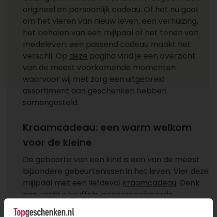
origineel en persoonlijk cadeau. Of het nu gaat
om het vieren van nieuw leven, een verhuizing,
het behalen van een mijlpaal of het tonen van
medeleven: een passend cadeau maakt het
verschil. Op
deze
pagina vind je een overzicht
van de meest voorkomende momenten
waarvoor wij met zorg een uitgebreid
assortiment aan geschenken hebben
samengesteld.
Kraamcadeau: een warm welkom
voor de kleine
De geboorte van een kind is een van de meest
bijzondere gebeurtenissen in het leven. Vier deze
mijlpaal met een liefdevol
kraamcadeau
. Denk
aan zachte knuffels, gepersonaliseerde
babyartikelen of stijlvolle cadeauboxen voor de