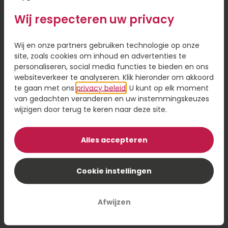
kersverse ouders. Onze kraamcadeaus zijn niet
alleen schattig en praktisch, maar ook met zorg
Meest
populaire
Wij respecteren uw privacy
samengesteld om deze nieuwe levensfase te
producten
vieren.
Wij en onze partners gebruiken technologie op onze
site, zoals cookies om inhoud en advertenties te
Housewarming cadeau: maak van
personaliseren, social media functies te bieden en ons
websiteverkeer te analyseren. Klik hieronder om akkoord
een huis een thuis
te gaan met ons
privacy beleid
. U kunt op elk moment
Is er iemand in je omgeving net verhuisd? Verras
van gedachten veranderen en uw instemmingskeuzes
hen met een origineel
housewarming cadeau
.
wijzigen door terug te keren naar deze site.
Van sfeervolle
woonaccessoires
tot luxe
borrelpakketten
: bij ons vind je geschenken die
Alles accepteren
bijdragen aan een warm welkom in hun nieuwe
woning. Personaliseer je cadeau met een kaartje
en bezorg een onvergetelijke eerste indruk.
Cookie instellingen
Geslaagd cadeau: een feestelijk
Afwijzen
cadeau voor een mijlpaal