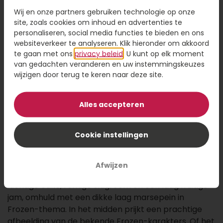
49,95
Wij en onze partners gebruiken technologie op onze
site, zoals cookies om inhoud en advertenties te
personaliseren, social media functies te bieden en ons
Kaartje toevoegen
1,95
websiteverkeer te analyseren. Klik hieronder om akkoord
Voeg een kaart toe met jouw persoonlijke tekst
te gaan met ons
privacy beleid
. U kunt op elk moment
van gedachten veranderen en uw instemmingskeuzes
wijzigen door terug te keren naar deze site.
Alles accepteren
Ontwerp maken
Cookie instellingen
Omschrijving
Breng de magie van Frozen tot leven met deze
Afwijzen
sprookjesachtige
kindertaart
! De taart bestaat uit
luchtige cake, romige slagroom en een laag fruitige
jam, omhuld met een dikke laag marsepein in
Frozen-thema. In het midden prijkt een prachtige
afbeelding van de bekende Frozen-karakters. Of het