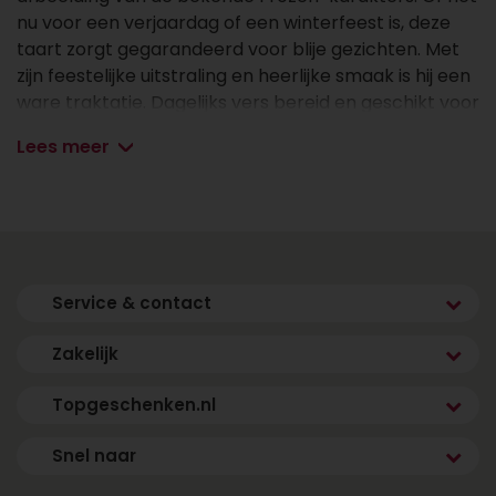
nu voor een verjaardag of een winterfeest is, deze
taart zorgt gegarandeerd voor blije gezichten. Met
zijn feestelijke uitstraling en heerlijke smaak is hij een
ware traktatie. Dagelijks vers bereid en geschikt voor
8 tot 40 personen.
Lees meer
✔ Dagelijks vers bereid
✔ Vanaf 8 personen
✔ Gemaakt met de beste marsepein
✔ Vóór 17.00 uur besteld, de volgende dag vers en
gekoeld bezorgd binnen jouw gekozen tijdsvenster
Service & contact
(m.u.v. zondag)
Zakelijk
Afmetingen & aantal personen
Topgeschenken.nl
- 8 personen: 19x19cm
- 12 personen: 21x21cm
Snel naar
- 16 personen: 24x24cm