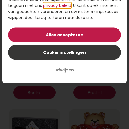
te gaan met ons
privacy beleid
. U kunt op elk moment
van gedachten veranderen en uw instemmingskeuzes
wijzigen door terug te keren naar deze site.
Alles accepteren
Cookie instellingen
Borrelpakket Movie
J. Huchet Chapeau
Night
duo
Afwijzen
22,95
26,95
Bestel
Bestel