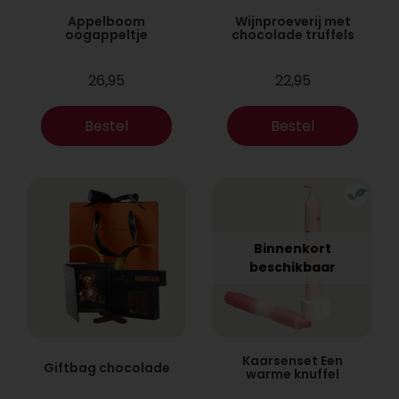
Appelboom
Wijnproeverij met
oogappeltje
chocolade truffels
26,95
22,95
Bestel
Bestel
Binnenkort
beschikbaar
Kaarsenset Een
Giftbag chocolade
warme knuffel