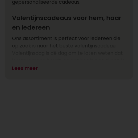
gepersonaliseerde cadeaus.
Valentijnscadeaus voor hem, haar
en iedereen
Ons assortiment is perfect voor iedereen die
op zoek is naar het beste valentijnscadeau.
Valentijnsdag is dé dag om te laten weten dat
je van iemand houdt, en dat hoeft niet alleen je
romantische wederhelft te zijn! Verras dit jaar
Lees meer
ook eens je ouders, broers en zussen of je
allerliefste beste vrien(in) met een uniek
valentijnscadeau. Of het nu gaat om een
romantisch boeket, een luxe geschenkset of
een uniek cadeau met een persoonlijk tintje, wij
hebben alles in huis om aan iemand te laten
weten:
Ik heb je lief!
Origineel valentijnscadeau