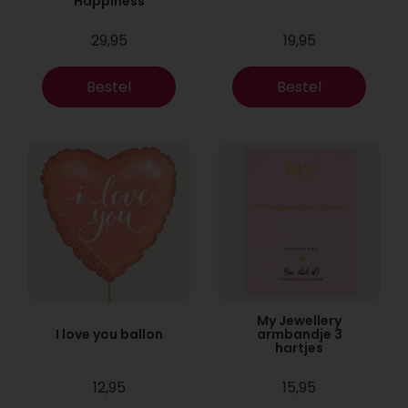
Happiness
29,95
19,95
Bestel
Bestel
My Jewellery
I love you ballon
armbandje 3
hartjes
12,95
15,95