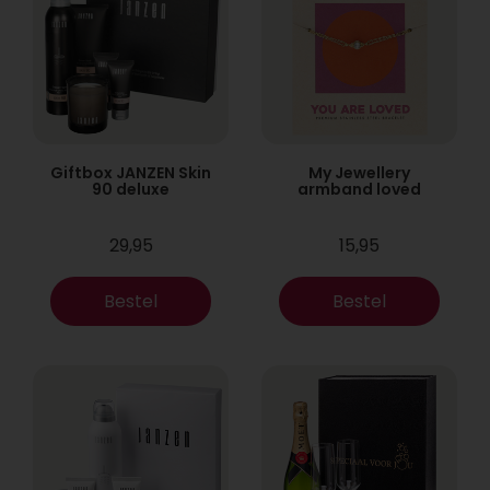
Giftbox JANZEN Skin
My Jewellery
90 deluxe
armband loved
29,95
15,95
Bestel
Bestel