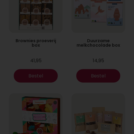
Brownies proeverij
Duurzame
box
melkchocolade box
41,95
14,95
Bestel
Bestel