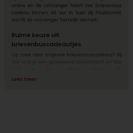
online en de ontvanger heeft het brievenbus
cadeau binnen 48 uur in huis! Bij thuiskomst
wordt de ontvanger hartelijk verrast!
Ruime keuze uit
brievenbuscadeautjes
Op zoek naar originele brievenbuscadeaus? Bij
ons vind je een gevarieerd assortiment en dus
heb jij een ruime keuze uit
brievenbuscadeautjes. Zo zorgen we ervoor
Lees meer
dat er altijd iets is wat bij de gelegenheid past.
Een brievenbus cadeau om iemand
beterschap te wensen, een brievenbus
cadeau voor hem of haar waarbij je iemand in
het zonnetje zet of een brievenbus kado voor
vrouwen of mannen. Voor elk moment is er
een passend cadeau voor door de