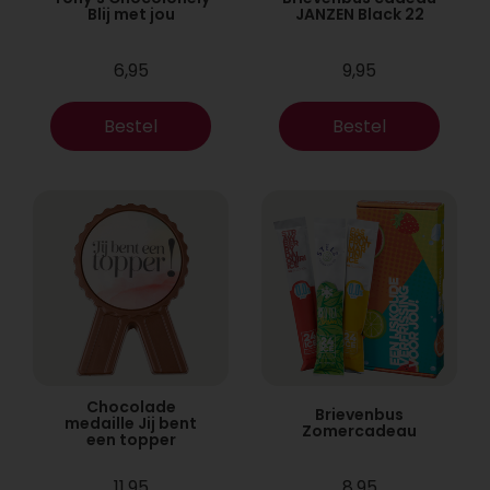
Blij met jou
JANZEN Black 22
6,95
9,95
Bestel
Bestel
Chocolade
Brievenbus
medaille Jij bent
Zomercadeau
een topper
11,95
8,95