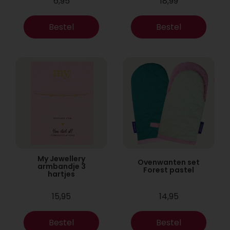
6,95
18,99
Bestel
Bestel
My Jewellery
Ovenwanten set
armbandje 3
Forest pastel
hartjes
15,95
14,95
Bestel
Bestel