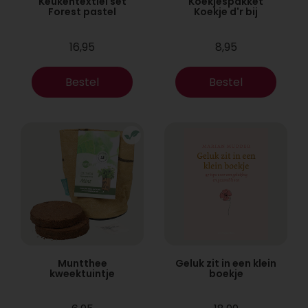
Keukentextiel set
Koekjespakket
Forest pastel
Koekje d'r bij
16,95
8,95
Bestel
Bestel
Muntthee
Geluk zit in een klein
kweektuintje
boekje