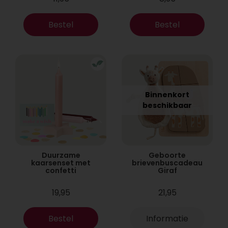
Bestel
Bestel
Binnenkort
beschikbaar
Duurzame
Geboorte
kaarsenset met
brievenbuscadeau
confetti
Giraf
19,95
21,95
Bestel
Informatie