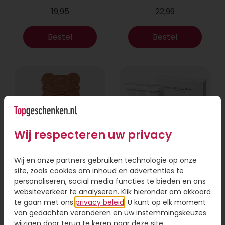
19,95
22,99
Bestel
Bestel
Wij respecteren uw privacy
Wij en onze partners gebruiken technologie op onze
Chocolade kikker
Brievenbus cadeau
site, zoals cookies om inhoud en advertenties te
Een opkikkertje
Marie-Stella-Maris
personaliseren, social media functies te bieden en ons
websiteverkeer te analyseren. Klik hieronder om akkoord
te gaan met ons
11,95
privacy beleid
. U kunt op elk moment
18,95
van gedachten veranderen en uw instemmingskeuzes
wijzigen door terug te keren naar deze site.