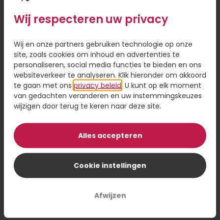
Op deze manier bent u er zeker van dat de
Wij respecteren uw privacy
bloemen bij de plechtigheid nog mooi zijn.
Gepaste tekst rouwlint of kaart
Wij en onze partners gebruiken technologie op onze
site, zoals cookies om inhoud en advertenties te
Bij rouwbloemen richt u de tekst aan de
personaliseren, social media functies te bieden en ons
websiteverkeer te analyseren. Klik hieronder om akkoord
overledene. U kunt denken aan een
te gaan met ons
privacy beleid
. U kunt op elk moment
persoonlijke tekst of meer standaard teksten
van gedachten veranderen en uw instemmingskeuzes
als
Een Laatste Groet
of
Rust Zacht
. Vergeet
wijzigen door terug te keren naar deze site.
ook niet de afzender te vermelden. Tijdens het
bestellen kunt u kiezen voor een rouwlint (2
stroken) of een kaart.
Alles accepteren
Extra urgentie en zorg
Cookie instellingen
Rouwbestellingen worden bij Topbloemen met
extra zorg en urgentie in behandeling
Afwijzen
genomen, ook in het weekend.