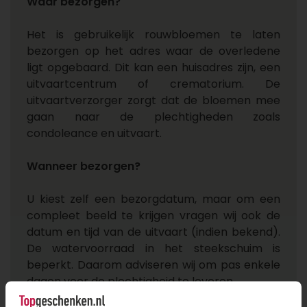
Waar bezorgen?
Het is gebruikelijk rouwbloemen te laten
bezorgen op het adres waar de overledene
ligt opgebaard. Dit kan een huisadres zijn, een
uitvaartcentrum of crematorium. De
uitvaartverzorger zorgt dat de bloemen mee
gaan naar de plechtigheden zoals
condoleance en uitvaart.
Wanneer bezorgen?
U kiest zelf een bezorgdatum, maar om een
compleet beeld te krijgen vragen wij ook de
datum en tijd van de uitvaart (indien bekend).
De watervoorraad in het steekschuim is
beperkt. Daarom adviseren wij om pas enkele
dagen voor de plechtigheid te leveren.