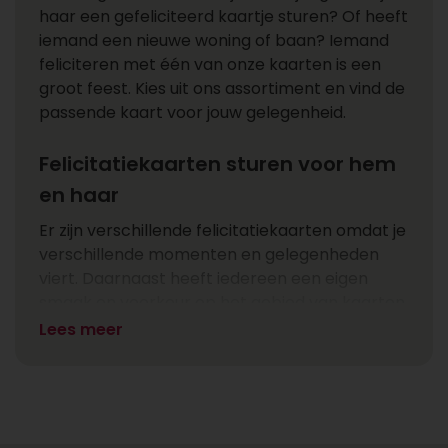
haar een gefeliciteerd kaartje sturen? Of heeft
iemand een nieuwe woning of baan? Iemand
feliciteren met één van onze kaarten is een
groot feest. Kies uit ons assortiment en vind de
passende kaart voor jouw gelegenheid.
Felicitatiekaarten sturen voor hem
en haar
Er zijn verschillende felicitatiekaarten omdat je
verschillende momenten en gelegenheden
viert. Daarnaast heeft iedereen een eigen
smaak en voorkeur op het gebied van kaarten
zoals humor, stijl, kleur en design. Vaak zie je
Lees meer
een kaartje voorbij komen waarbij je meteen
denkt: ja, dit is ‘m! Sommige gelegenheden
vragen om humor, terwijl andere momenten
meer om een formele toon vragen. De variatie
in onze felicitatie kaarten zorgt ervoor dat je