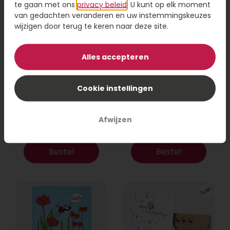
te gaan met ons
privacy beleid
. U kunt op elk moment
van gedachten veranderen en uw instemmingskeuzes
wijzigen door terug te keren naar deze site.
Alles accepteren
Cookie instellingen
Van harte
Hoera een
gefeliciteerd!
gewelddogge dag
Vanaf
Vanaf
Afwijzen
2,25
2,25
Bestel
Bestel