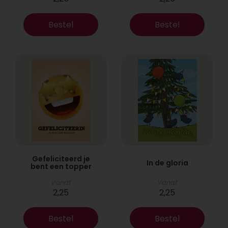
Bestel
Bestel
Gefeliciteerd je
In de gloria
bent een topper
Vanaf
Vanaf
2,25
2,25
Bestel
Bestel