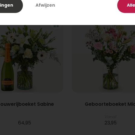
24,95
34,95
lingen
Afwijzen
All
rouwerijboeket Sabine
Geboorteboeket Mi
Vanaf
64,95
23,95