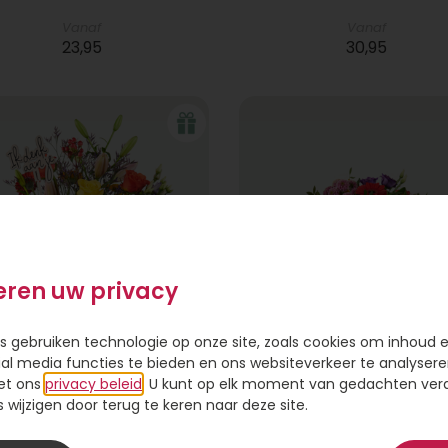
Vanaf
Vanaf
23,95
30,95
eren uw privacy
s gebruiken technologie op onze site, zoals cookies om inhoud 
ial media functies te bieden en ons websiteverkeer te analysere
et ons
privacy beleid
. U kunt op elk moment van gedachten ve
terschapsboeket Laurie
Beterschapsboeket Le
wijzigen door terug te keren naar deze site.
Vanaf
Vanaf