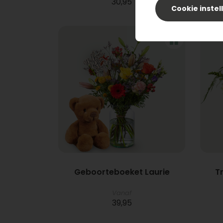
30,95
Cookie instel
Geboorteboeket Laurie
T
Vanaf
39,95