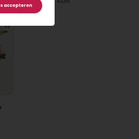
43,95
es accepteren
a