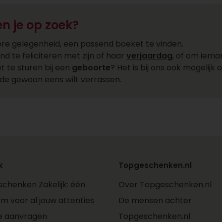
n je op zoek?
dere gelegenheid, een passend boeket te vinden.
 te feliciteren met zijn of haar
verjaardag
, of om iem
t te sturen bij een
geboorte
? Het is bij ons ook mogelijk
efde gewoon eens wilt verrassen.
k
Topgeschenken.nl
chenken Zakelijk: één
Over Topgeschenken.nl
rm voor al jouw attenties
De mensen achter
e aanvragen
Topgeschenken.nl