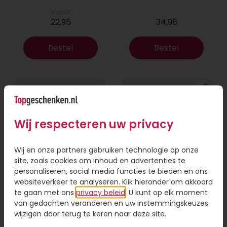
Vanaf
22,95
34,95
Bestel
Bestel
Wij respecteren uw privacy
Wij en onze partners gebruiken technologie op onze
site, zoals cookies om inhoud en advertenties te
personaliseren, social media functies te bieden en ons
websiteverkeer te analyseren. Klik hieronder om akkoord
Boeket Lexie
Phlebodium
te gaan met ons
privacy beleid
. U kunt op elk moment
van gedachten veranderen en uw instemmingskeuzes
Vanaf
wijzigen door terug te keren naar deze site.
18,95
16,95