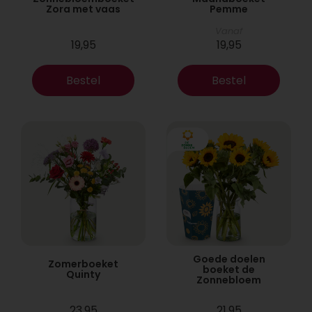
Zora met vaas
Pemme
Vanaf
19,95
19,95
Bestel
Bestel
Goede doelen
Zomerboeket
boeket de
Quinty
Zonnebloem
23,95
21,95