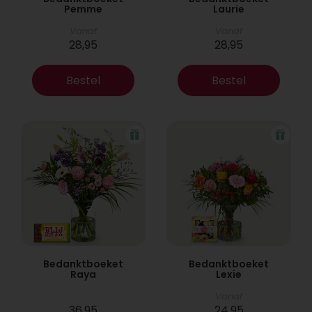
Pemme
Laurie
Vanaf
Vanaf
28,95
28,95
Bestel
Bestel
Bedanktboeket
Bedanktboeket
Raya
Lexie
Vanaf
36,95
24,95