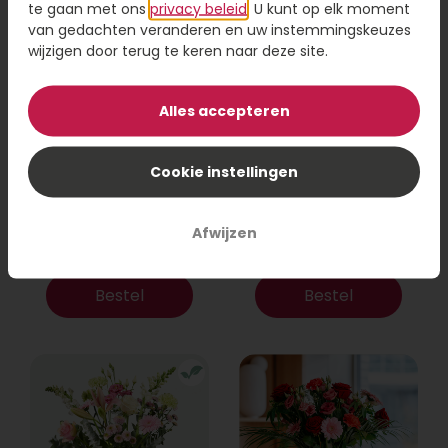
te gaan met ons
privacy beleid
. U kunt op elk moment
van gedachten veranderen en uw instemmingskeuzes
wijzigen door terug te keren naar deze site.
Alles accepteren
Cookie instellingen
Boeket Laurie
Boeket Raya
Vanaf
Afwijzen
23,95
31,95
Bestel
Bestel