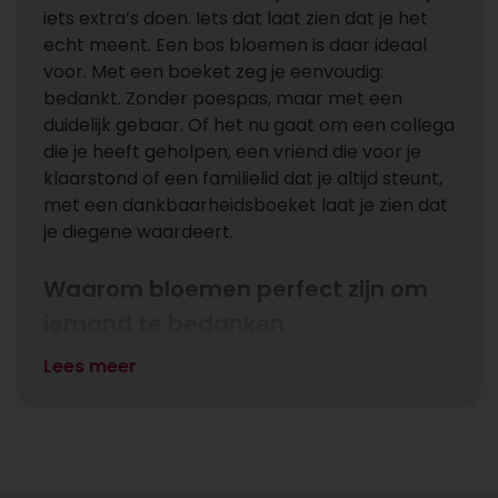
iets extra’s doen. Iets dat laat zien dat je het
echt meent. Een bos bloemen is daar ideaal
voor. Met een boeket zeg je eenvoudig:
bedankt. Zonder poespas, maar met een
duidelijk gebaar. Of het nu gaat om een collega
die je heeft geholpen, een vriend die voor je
klaarstond of een familielid dat je altijd steunt,
met een dankbaarheidsboeket laat je zien dat
je diegene waardeert.
Waarom bloemen perfect zijn om
iemand te bedanken
De kracht van bloemen zit in hun eenvoud. Ze
Lees meer
brengen kleur, geur en vrolijkheid en zijn juist
daarom zo geschikt om iemand te bedanken.
In het dagelijks leven vergeten we soms stil te
staan bij de mensen die echt iets voor ons
betekenen. Een bos bloemen als bedankje is