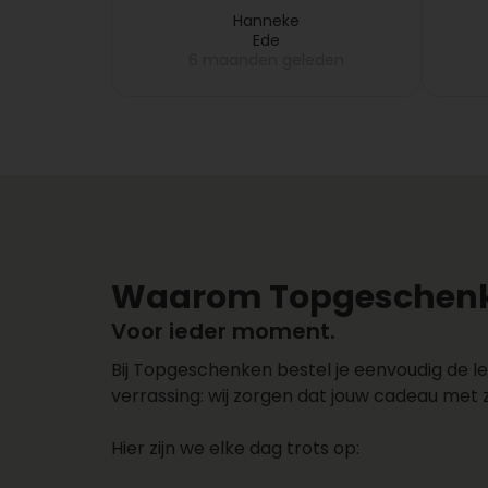
fruitmand pas na 5 dagen bij
eren
mijn collega gebracht, dus
Hanneke
Ede
dat melde ik bij
eden
6 maanden geleden
Topgeschenken, want dit
vond ik niet leuk en zij
hebben meteen de volgende
dag een nieuwe fruitmand
bij mijn collega laten
bezorgen. Zeer netjes
opgelost!!
Waarom Topgeschenk
Voor ieder moment.
Bij Topgeschenken bestel je eenvoudig de le
verrassing: wij zorgen dat jouw cadeau met 
Hier zijn we elke dag trots op: