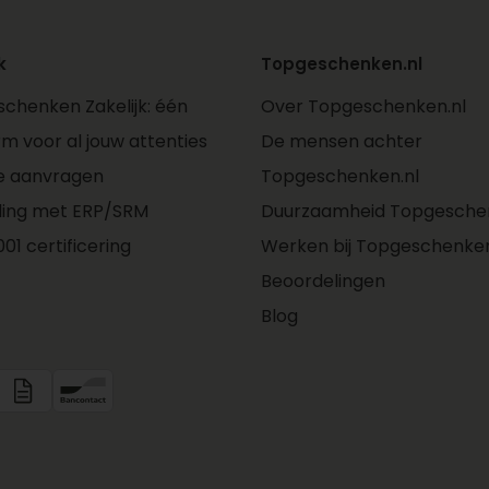
k
Topgeschenken.nl
chenken Zakelijk: één
Over Topgeschenken.nl
rm voor al jouw attenties
De mensen achter
e aanvragen
Topgeschenken.nl
ling met ERP/SRM
Duurzaamheid Topgeschen
01 certificering
Werken bij Topgeschenken
Beoordelingen
Blog