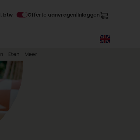
Offerte aanvragen
Inloggen
l. btw
|
en
Eten
Meer