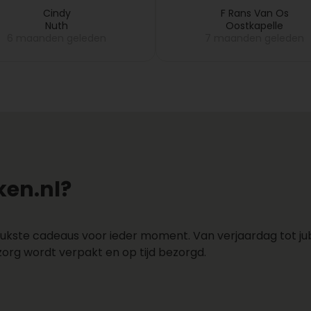
daarna opstuurde. Kla
Cindy
F Rans Van Os
Nuth
Oostkapelle
6 maanden geleden
7 maanden geleden
en.nl?
ukste cadeaus voor ieder moment. Van verjaardag tot jubi
zorg wordt verpakt en op tijd bezorgd.