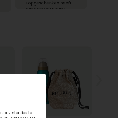
Topgeschenken heeft
cadeaus voor ieder
moment! Ga je een cadeau
versturen zoals een
feestelijke champagne fles,
heerlijke chocolade of
combineer je het allebei
met een helium ballon uit
ons ruime assortiment?
Gemakkelijk cadeaus
bezorgen
Bij wie laat jij een cadeau
bezorgen? Een cadeau
bezorgen bij één of meer
ontvangers is niet alleen
gemakkelijk, want je hoeft
en advertenties te
de deur niet uit, maar het