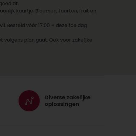
oed zit.
adres van de ontvanger in
nlijk kaartje. Bloemen, taarten, fruit en
en kies een bezorgdatum.
Jouw cadeau wordt nu
. Besteld vóór 17:00 = dezelfde dag
direct naar de ontvanger
gestuurd op jouw
t volgens plan gaat. Ook voor zakelijke
aangegeven dag. Voeg nog
een kaartje toe met een
persoonlijke boodschap
zodat de ontvanger weet
dat het cadeau van jou
komt!
Voordelen cadeaus
Diverse zakelijke
versturen via
oplossingen
Topgeschenken.nl
Met één account bestel
je cadeaus, bloemen,