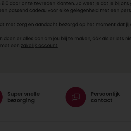
.0 door onze tevreden klanten. Zo weet je dat je bij ons g
 een passend cadeau voor elke gelegenheid met een persoo
 met zorg en aandacht bezorgd op het moment dat jij wil
oen er alles aan om jou blij te maken, óók als er iets nie
e met een
zakelijk account
.
Super snelle
Persoonlijk
bezorging
contact