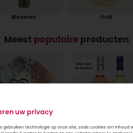
Bloemen
Fruit
Meest
populaire
producten
eren uw privacy
s gebruiken technologie op onze site, zoals cookies om inhoud 