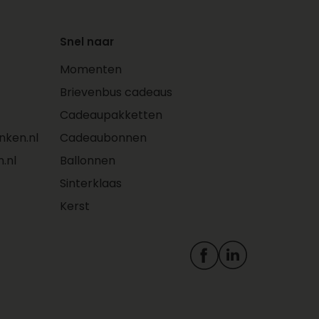
taarten en fruit
Je hebt inzicht in eerdere
bestellingen in jouw
Snel naar
account
Momenten
Personaliseer je cadeau
met foto’s, kaartjes en
Brievenbus cadeaus
logo’s
Cadeaupakketten
Adressen worden
ken.nl
Cadeaubonnen
automatisch opgeslagen
in jouw persoonlijke
.nl
Ballonnen
adresboek. Zo plaats je
Sinterklaas
makkelijk een
Kerst
herhaalbestelling
Bestel je zakelijk? Dan
profiteer je ook van deze
voordelen met een Zakelijk
account: