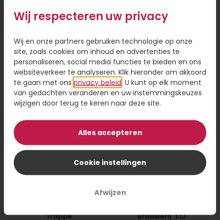
Wij respecteren uw privacy
Bierpakket Texels
Borrelpakket rode
Rondje
wijn
Skuumkoppe
Wij en onze partners gebruiken technologie op onze
site, zoals cookies om inhoud en advertenties te
28,95
17,95
personaliseren, social media functies te bieden en ons
websiteverkeer te analyseren. Klik hieronder om akkoord
Bestel
Bestel
te gaan met ons
privacy beleid
. U kunt op elk moment
van gedachten veranderen en uw instemmingskeuzes
wijzigen door terug te keren naar deze site.
Alles accepteren
Cookie instellingen
Afwijzen
Bierpakket La
Bierpakket
Trappe
Brouwerij 't IJ