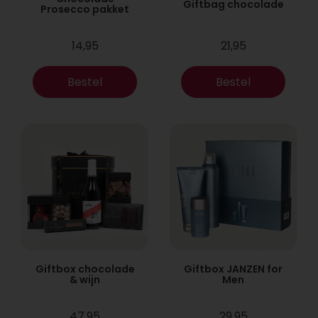
Giftbag chocolade
Prosecco pakket
14,95
21,95
Bestel
Bestel
Giftbox chocolade
Giftbox JANZEN for
& wijn
Men
47,95
29,95