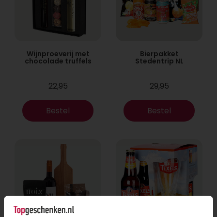
Wijnproeverij met
Bierpakket
chocolade truffels
Stedentrip NL
22,95
29,95
Bestel
Bestel