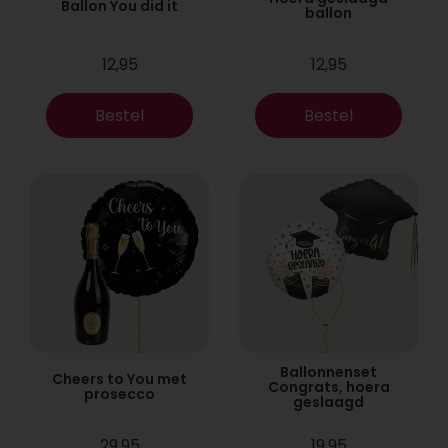
Ballon You did it
ballon
12,95
12,95
Bestel
Bestel
Ballonnenset
Cheers to You met
Congrats, hoera
prosecco
geslaagd
29,95
19,95