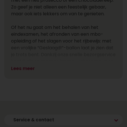
met een fles prosecco of een chocoladereep.
Zo geef je niet alleen een feestelijk gebaar,
maar ook iets lekkers om van te genieten.
Of het nu gaat om het behalen van het
eindexamen, het afronden van een mbo-
opleiding of het slagen voor het rijbewijs: met
een vrolijke “Geslaagd!”-ballon laat je zien dat
je trots bent. Dankzij onze snelle bezorgservice
hoef jij alleen maar te kiezen – wij zorgen voor
de rest.
Lees meer
Waarom iets geven aan iemand
die geslaagd is?
Slagen voor een opleiding, examen of rijbewijs
is het resultaat van maanden – soms zelfs
jaren – van inzet, stress en
Service & contact
doorzettingsvermogen. Of het nu om een