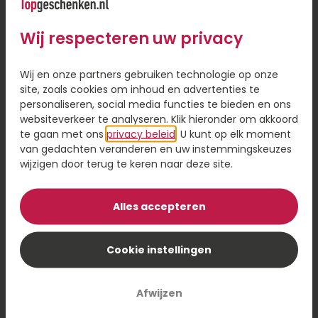
12,95
22,95
Wij respecteren uw privacy
Informatie
Bestel
Wij en onze partners gebruiken technologie op onze
site, zoals cookies om inhoud en advertenties te
personaliseren, social media functies te bieden en ons
websiteverkeer te analyseren. Klik hieronder om akkoord
te gaan met ons
privacy beleid
. U kunt op elk moment
van gedachten veranderen en uw instemmingskeuzes
wijzigen door terug te keren naar deze site.
Alles accepteren
Cookie instellingen
Tros ballonnen
Grote aap ballon
Gefeliciteerd!
Afwijzen
22,95
17,95