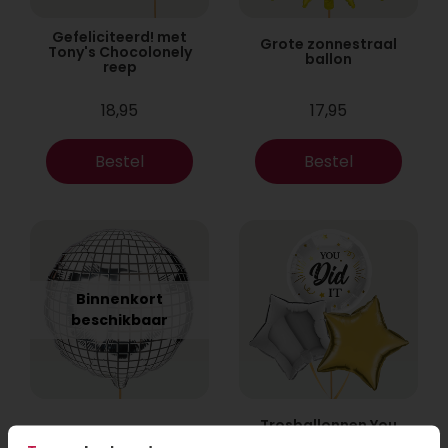
Gefeliciteerd! met
Grote zonnestraal
Tony's Chocolonely
ballon
reep
18,95
17,95
Bestel
Bestel
Binnenkort
beschikbaar
Trosballonnen You
Feestballon disco
did it