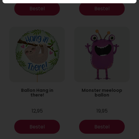
Bestel
Bestel
Ballon Hang in
Monster meeloop
there!
ballon
12,95
19,95
Bestel
Bestel