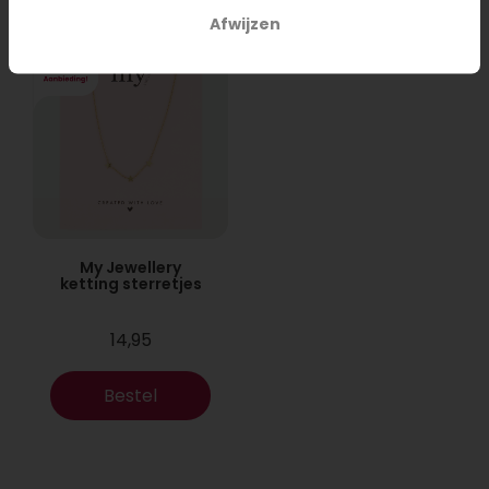
Afwijzen
My Jewellery
ketting sterretjes
14,95
Bestel