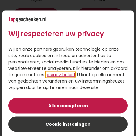
Bestel
Bestel
Wij respecteren uw privacy
Wij en onze partners gebruiken technologie op onze
site, zoals cookies om inhoud en advertenties te
personaliseren, social media functies te bieden en ons
websiteverkeer te analyseren. Klik hieronder om akkoord
te gaan met ons
privacy beleid
. U kunt op elk moment
van gedachten veranderen en uw instemmingskeuzes
wijzigen door terug te keren naar deze site.
My Jewellery
Verwenpakket Bad
ketting hartjes
& Relax
zilver
Alles accepteren
14,95
39,95
Cookie instellingen
Bestel
Bestel