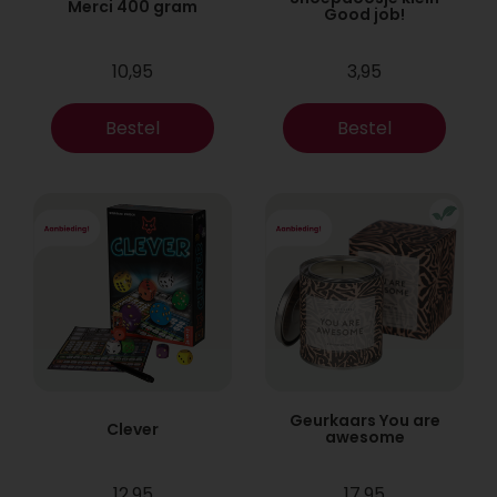
Merci 400 gram
Good job!
10,95
3,95
Bestel
Bestel
Geurkaars You are
Clever
awesome
12,95
17,95