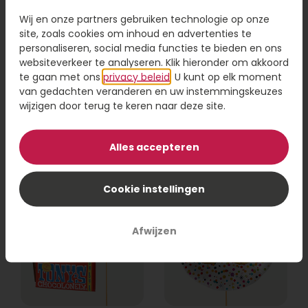
Wij en onze partners gebruiken technologie op onze
site, zoals cookies om inhoud en advertenties te
personaliseren, social media functies te bieden en ons
websiteverkeer te analyseren. Klik hieronder om akkoord
Ballon 40 jaar
Ballon Pensioen
te gaan met ons
privacy beleid
. U kunt op elk moment
van gedachten veranderen en uw instemmingskeuzes
wijzigen door terug te keren naar deze site.
12,95
12,95
Bestel
Bestel
Alles accepteren
Cookie instellingen
Afwijzen