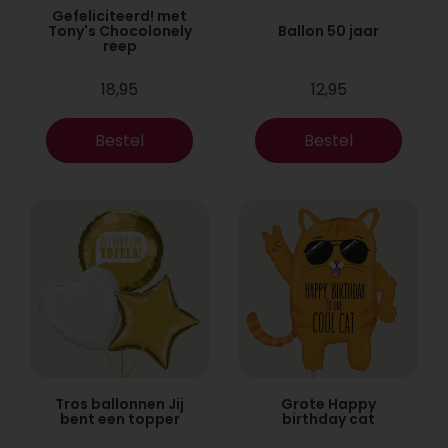
Gefeliciteerd! met
Tony's Chocolonely
Ballon 50 jaar
reep
18,95
12,95
Bestel
Bestel
Tros ballonnen Jij
Grote Happy
bent een topper
birthday cat