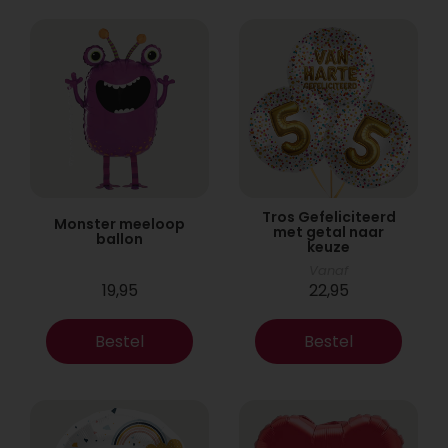
Tros Gefeliciteerd
Monster meeloop
met getal naar
ballon
keuze
Vanaf
19,95
22,95
Bestel
Bestel