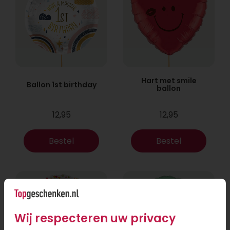
Hart met smile
Ballon 1st birthday
ballon
12,95
12,95
Bestel
Bestel
Wij respecteren uw privacy