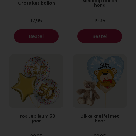
Meeloop ballon
Grote kus ballon
hond
17,95
19,95
Bestel
Bestel
Tros Jubileum 50
Dikke knuffel met
jaar
beer