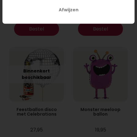
Afwijzen
17,95
22,95
Bestel
Bestel
Binnenkort
beschikbaar
Feestballon disco
Monster meeloop
met Celebrations
ballon
27,95
19,95