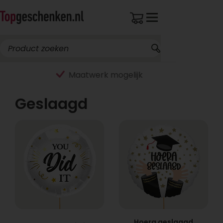
Breed assortiment
Geslaagd
Hoera geslaagd