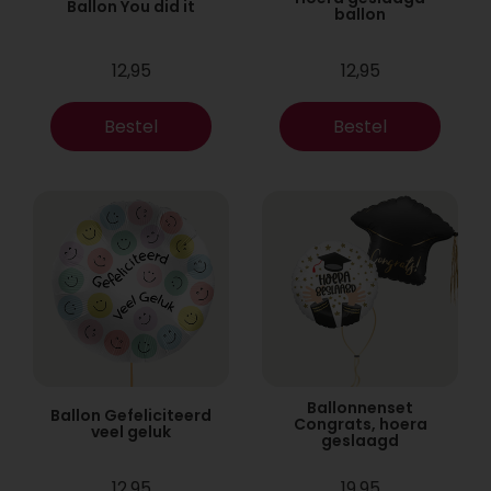
Ballon You did it
ballon
12,95
12,95
Bestel
Bestel
Ballonnenset
Ballon Gefeliciteerd
Congrats, hoera
veel geluk
geslaagd
12,95
19,95