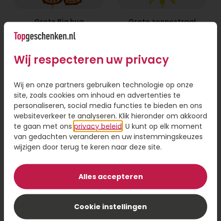
Grote Big hug
Grote zonnestraal
ballon
ballon
17,95
17,95
Wij respecteren uw privacy
Bestel
Bestel
Wij en onze partners gebruiken technologie op onze
site, zoals cookies om inhoud en advertenties te
personaliseren, social media functies te bieden en ons
websiteverkeer te analyseren. Klik hieronder om akkoord
te gaan met ons
privacy beleid
. U kunt op elk moment
van gedachten veranderen en uw instemmingskeuzes
wijzigen door terug te keren naar deze site.
Alles accepteren
Cookie instellingen
Tros ballonnen
Grote aap ballon
Gefeliciteerd!