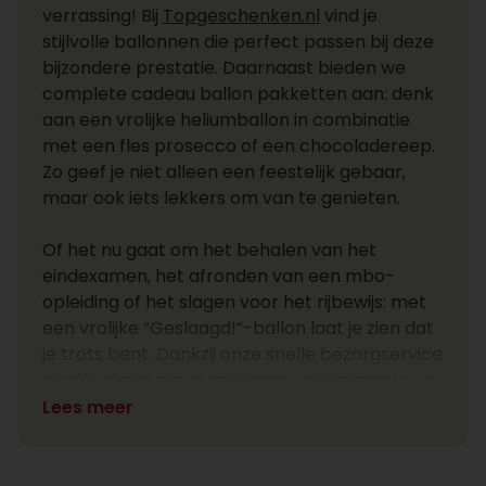
verrassing! Bij
Topgeschenken.nl
vind je
stijlvolle ballonnen die perfect passen bij deze
bijzondere prestatie. Daarnaast bieden we
complete cadeau ballon pakketten aan: denk
aan een vrolijke heliumballon in combinatie
met een fles prosecco of een chocoladereep.
Zo geef je niet alleen een feestelijk gebaar,
maar ook iets lekkers om van te genieten.
Of het nu gaat om het behalen van het
eindexamen, het afronden van een mbo-
opleiding of het slagen voor het rijbewijs: met
een vrolijke “Geslaagd!”-ballon laat je zien dat
je trots bent. Dankzij onze snelle bezorgservice
hoef jij alleen maar te kiezen – wij zorgen voor
de rest.
Lees meer
Waarom iets geven aan iemand