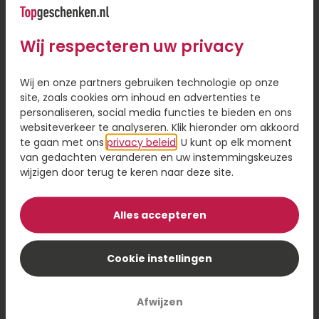
Wij respecteren uw privacy
Wij en onze partners gebruiken technologie op onze
site, zoals cookies om inhoud en advertenties te
personaliseren, social media functies te bieden en ons
websiteverkeer te analyseren. Klik hieronder om akkoord
Tros ballonnen It's
Tros ballonnen Jij
a girl
bent een topper
te gaan met ons
privacy beleid
. U kunt op elk moment
van gedachten veranderen en uw instemmingskeuzes
wijzigen door terug te keren naar deze site.
22,95
22,95
Bestel
Bestel
Alles accepteren
Cookie instellingen
Afwijzen