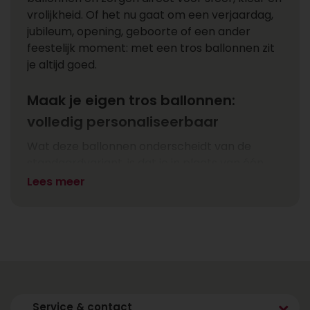
vrolijkheid. Of het nu gaat om een verjaardag,
jubileum, opening, geboorte of een ander
feestelijk moment: met een tros ballonnen zit
je altijd goed.
Maak je eigen tros ballonnen:
volledig personaliseerbaar
Wat deze ballonnen onderscheidt van de
standaardvariant, is dat je in plaats van één
ballon nu een set van drie ontvangt. Daarnaast
Lees meer
kun je jouw eigen tros samenstellen. De
bovenste ballon is de echte blikvanger, waarbij
je een ontwerp kiest dat past bij de
gelegenheid. Denk aan thema ballonnen met
teksten als “Happy Birthday”, “Gefeliciteerd”,
“Je bent een topper”, “Good Luck”, “It’s a boy”
of “It’s a girl”. Voor geboortes kun je ook kiezen
Service & contact