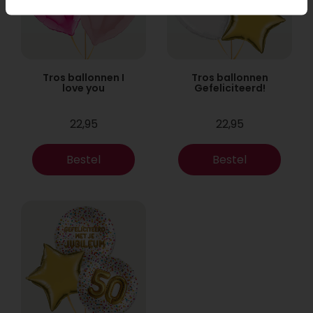
Tros ballonnen I
Tros ballonnen
love you
Gefeliciteerd!
22,95
22,95
Bestel
Bestel