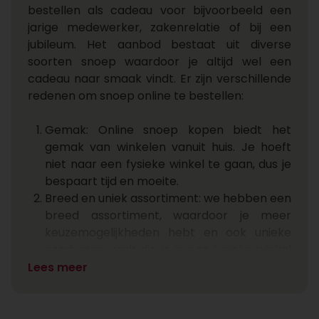
bestellen als cadeau voor bijvoorbeeld een
jarige medewerker, zakenrelatie of bij een
jubileum. Het aanbod bestaat uit diverse
soorten snoep waardoor je altijd wel een
cadeau naar smaak vindt.
Er zijn verschillende
redenen om snoep online te bestellen:
Gemak: Online snoep kopen biedt het
gemak van winkelen vanuit huis. Je hoeft
niet naar een fysieke winkel te gaan, dus je
bespaart tijd en moeite.
Breed en uniek assortiment: we hebben een
breed assortiment, waardoor je meer
keuzemogelijkheden hebt en ook unieke
producten vindt die je in een fysieke winkel
niet zou vinden.
Lees meer
Speciale gelegenheden: ben je op zoek
naar snoep voor een bepaalde
gelegenheid? Een pot snoep voor de