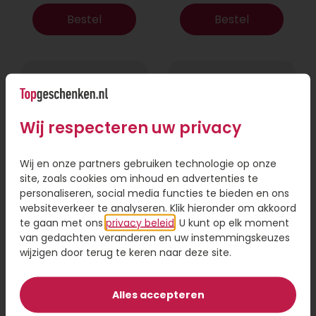
Bestel
Bestel
Binnenkort
Wij respecteren uw privacy
beschikbaar
Wij en onze partners gebruiken technologie op onze
site, zoals cookies om inhoud en advertenties te
personaliseren, social media functies te bieden en ons
Snoepreep
Snoepreep Trots
websiteverkeer te analyseren. Klik hieronder om akkoord
Apetrots op jou!
als een pauw
te gaan met ons
privacy beleid
. U kunt op elk moment
van gedachten veranderen en uw instemmingskeuzes
4,95
4,95
wijzigen door terug te keren naar deze site.
Informatie
Bestel
Alles accepteren