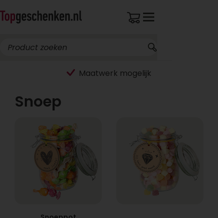
Breed assortiment
Snoep
Snoeppot