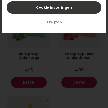
Cookie instellingen
Afwijzen
Snoepreep
Snoepreep Hart
Opkikkertje
onder de riem
4,95
4,95
Bestel
Bestel