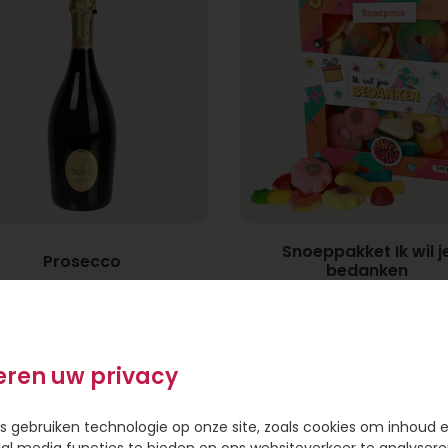
Snoeppakket Ik wil j
Prosecco
bedanken
17,95
8,95
eren uw privacy
s gebruiken technologie op onze site, zoals cookies om inhoud 