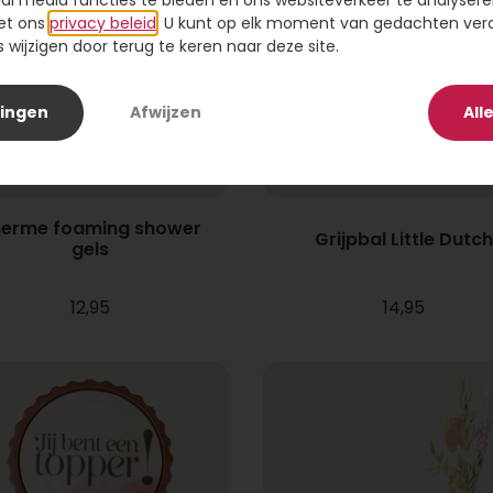
ial media functies te bieden en ons websiteverkeer te analysere
et ons
privacy beleid
. U kunt op elk moment van gedachten ve
wijzigen door terug te keren naar deze site.
lingen
Afwijzen
All
erme foaming shower
Grijpbal Little Dutch
gels
12,95
14,95