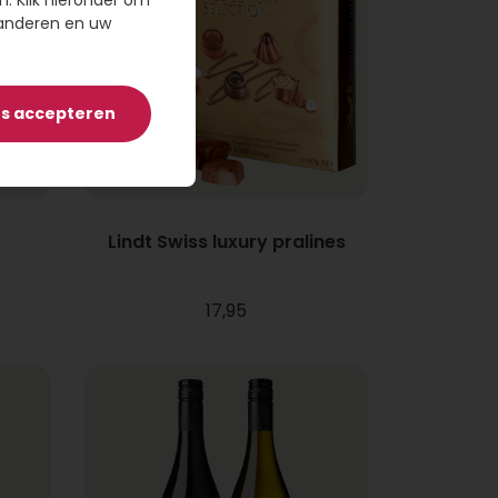
n. Klik hieronder om
randeren en uw
es accepteren
Lindt Swiss luxury pralines
17,95