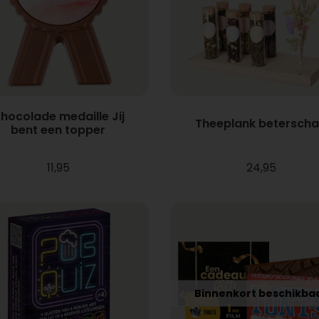
hocolade medaille Jij
Theeplank betersch
bent een topper
11,95
24,95
Binnenkort beschikba