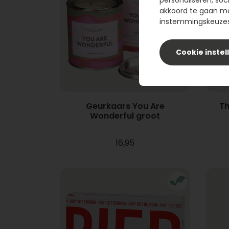
personaliseren, soc
akkoord te gaan m
instemmingskeuzes 
Cookie instel
Geurkaars You Are
Th
Wonderful groot
16,95