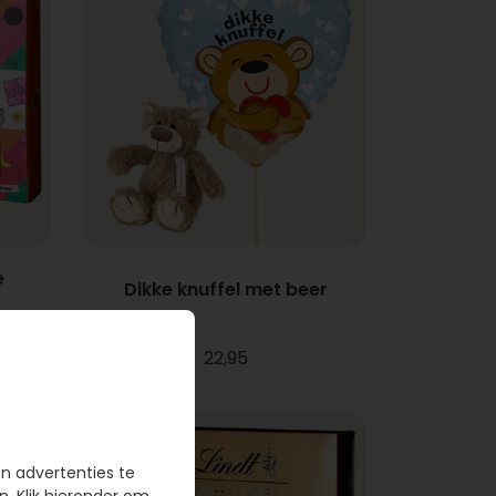
e
Dikke knuffel met beer
22,95
en advertenties te