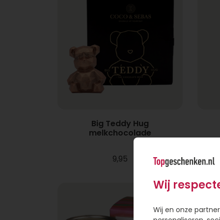
Big Teddy Hug
melkchocolade
9,95
Wij respect
Wij en onze partner