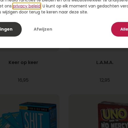
ial media functies te bieden en ons websiteverkeer te analysere
et ons
privacy beleid
. U kunt op elk moment van gedachten ve
wijzigen door terug te keren naar deze site.
lingen
Afwijzen
All
Keer op keer
L.A.M.A.
16,95
12,95