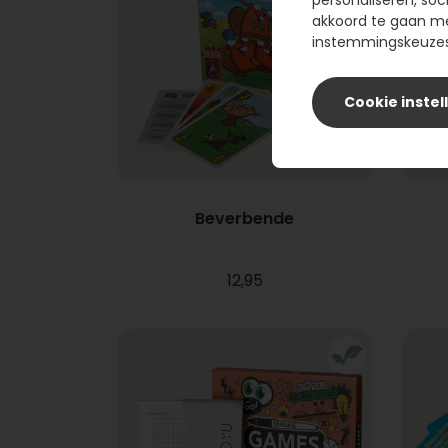
personaliseren, soc
akkoord te gaan m
instemmingskeuzes 
Cookie instel
Beverbende
12,95