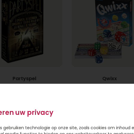
Partyspel
Qwixx
9,95
12,95
eren uw privacy
s gebruiken technologie op onze site, zoals cookies om inhoud 