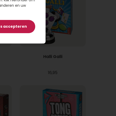
n. Klik hieronder om
randeren en uw
es accepteren
Halli Galli
16,95