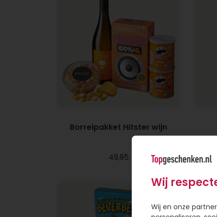
Borrelpakket Hitster wijn
49,95
Wij respect
Wij en onze partner