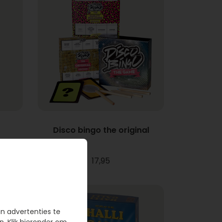
Disco bingo the original
17,95
en advertenties te