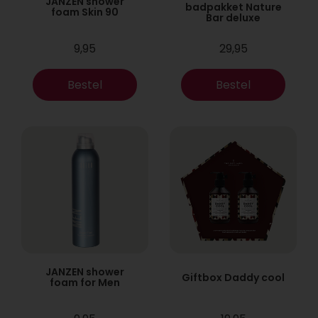
JANZEN shower
badpakket Nature
foam Skin 90
Bar deluxe
9,95
29,95
Bestel
Bestel
JANZEN shower
Giftbox Daddy cool
foam for Men