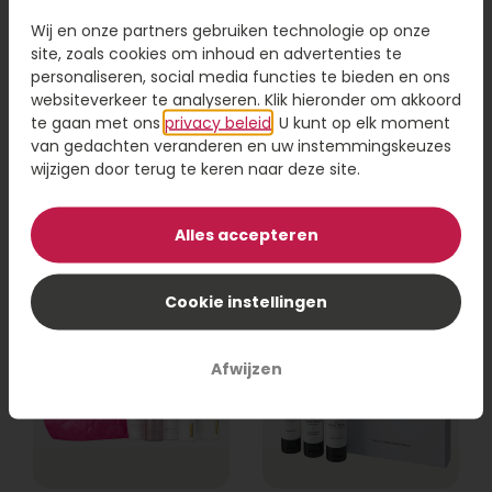
Wij en onze partners gebruiken technologie op onze
site, zoals cookies om inhoud en advertenties te
personaliseren, social media functies te bieden en ons
websiteverkeer te analyseren. Klik hieronder om akkoord
Rituals Yozakura
Marie-Stella-Maris
giftset S
body & badkamer
te gaan met ons
privacy beleid
. U kunt op elk moment
van gedachten veranderen en uw instemmingskeuzes
wijzigen door terug te keren naar deze site.
29,95
38,95
Bestel
Bestel
Alles accepteren
Cookie instellingen
Afwijzen