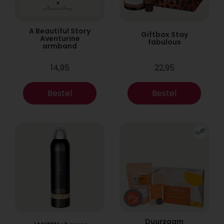
A Beautiful Story
Giftbox Stay
Aventurine
fabulous
armband
14,95
22,95
Bestel
Bestel
Duurzaam