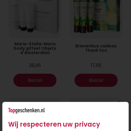
Marie-Stella-Maris
Brievenbus cadeau
body giftset Objets
Thank You
d'Amsterdam
28,95
17,95
Bestel
Bestel
Wij respecteren uw privacy