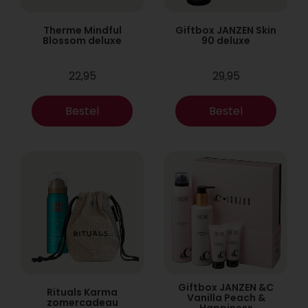
Therme Mindful
Giftbox JANZEN Skin
Blossom deluxe
90 deluxe
22,95
29,95
Bestel
Bestel
Giftbox JANZEN &C
Rituals Karma
Vanilla Peach &
zomercadeau
Happiness