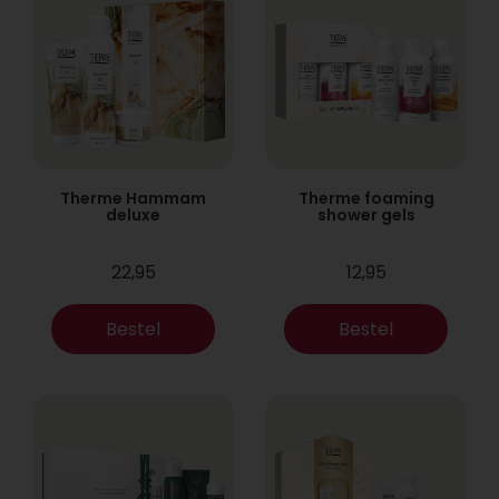
Therme Hammam
Therme foaming
deluxe
shower gels
22,95
12,95
Bestel
Bestel