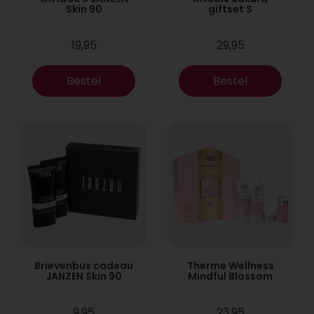
Skin 90
giftset S
19,95
29,95
Bestel
Bestel
Brievenbus cadeau
Therme Wellness
JANZEN Skin 90
Mindful Blossom
9,95
23,95