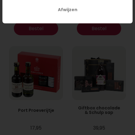
Afwijzen
26,95
47,95
Bestel
Bestel
Giftbox chocolade
Port Proeverijtje
& Schulp sap
17,95
39,95