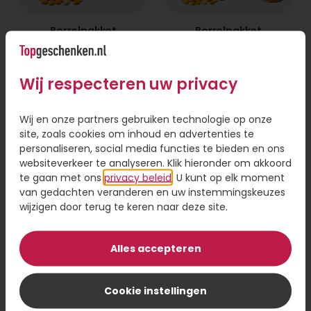
Borrelpakket
Borrelpakket
Hitster bier
Hitster wijn
49,95
49,95
Wij respecteren uw privacy
Bestel
Bestel
Wij en onze partners gebruiken technologie op onze
site, zoals cookies om inhoud en advertenties te
personaliseren, social media functies te bieden en ons
websiteverkeer te analyseren. Klik hieronder om akkoord
te gaan met ons
privacy beleid
. U kunt op elk moment
van gedachten veranderen en uw instemmingskeuzes
wijzigen door terug te keren naar deze site.
Alles accepteren
Cookie instellingen
Bierpakket Blind
Giftbox chocolade
bier proeven
& wijn