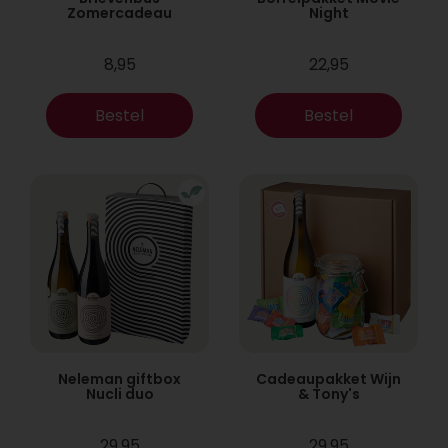
Zomercadeau
Night
8,95
22,95
Bestel
Bestel
Neleman giftbox
Cadeaupakket Wijn
Nucli duo
& Tony's
29,95
29,95