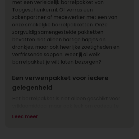
met een verleidelijk borrelpakket van
Topgeschenken.nl. Of verras een
zakenpartner of medewerker met een van
onze smakelijke borrelpakketten. Onze
zorgvuldig samengestelde pakketten
bevatten niet alleen hartige hapjes en
drankjes, maar ook heerlijke zoetigheden en
verfrissende sappen. Weet jij al welk
borrelpakket je wilt laten bezorgen?
Een verwenpakket voor iedere
gelegenheid
Het borrelpakket is niet alleen geschikt voor
vrijdagmiddag, maar ook leuk om
cadeau
te
doen. Zo zet je een zakenrelatie in het zonnetje
Lees meer
of bedank je bedrijfsmedewerkers voor hun
inzet. Bij Topgeschenken.nl vind je diverse
pakketten voor elke gelegenheid. Verras