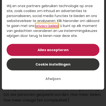
12,95
Wij en onze partners gebruiken technologie op onze
site, zoals cookies om inhoud en advertenties te
personaliseren, social media functies te bieden en ons
Kaartje toevoegen
1,95
websiteverkeer te analyseren. Klik hieronder om akkoord
Voeg een kaart toe met jouw persoonlijke tekst
te gaan met ons
privacy beleid
. U kunt op elk moment
van gedachten veranderen en uw instemmingskeuzes
wijzigen door terug te keren naar deze site.
Alles accepteren
Voeg toe aan winkelwagen
Cookie instellingen
Beverbende is een mega spannend tactisch
geheugenspel. Het doel is om door middel van deels
blindelings je kaarten te ruilen, zo min mogelijk
Afwijzen
punten te scoren. Dit spelletje is leuk om te spelen
met zijn tweeën, maar kan ook met een gezelschap
tot zes personen gespeeld worden. Hoe meer zielen,
hoe meer vreugd (en complexiteit).