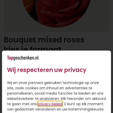
Bouquet mixed roses
kies je formaat
Wij respecteren uw privacy
Wij en onze partners gebruiken technologie op onze
site, zoals cookies om inhoud en advertenties te
personaliseren, social media functies te bieden en ons
websiteverkeer te analyseren. Klik hieronder om akkoord
Klein
Middel
Groot
te gaan met ons
privacy beleid
. U kunt op elk moment
van gedachten veranderen en uw instemmingskeuzes
69,95
89,95
109,95