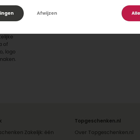
slagroom
lingen
Afwijzen
All
edekt
rolijke
elijke
a of
, logo
 maken.
ers en
venster
k
Topgeschenken.nl
chenken Zakelijk: één
Over Topgeschenken.nl