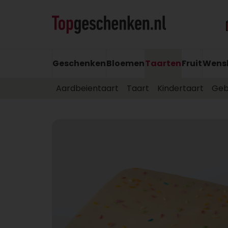
Geschenken
Bloemen
Taarten
Fruit
Wens
Aardbeientaart
Taart
Kindertaart
Geb