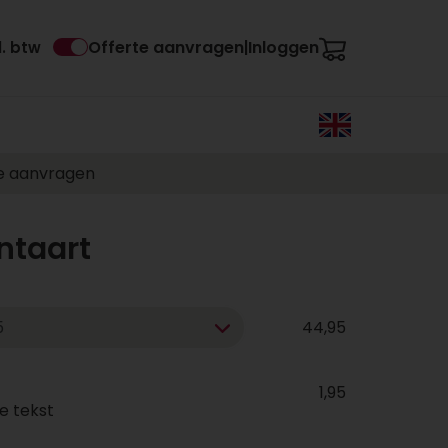
Offerte aanvragen
Inloggen
l. btw
|
e aanvragen
ntaart
44,95
1,95
e tekst