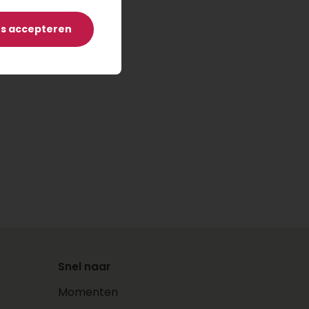
es accepteren
Snel naar
Momenten