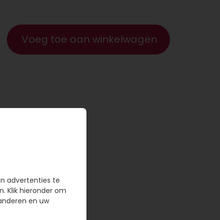
Voeg toe aan winkelwagen
en advertenties te
n. Klik hieronder om
randeren en uw