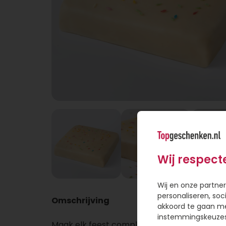
Wij respect
Wij en onze partner
personaliseren, soc
Omschrijving
akkoord te gaan m
instemmingskeuzes 
Maak elk feest compleet met deze feestelij