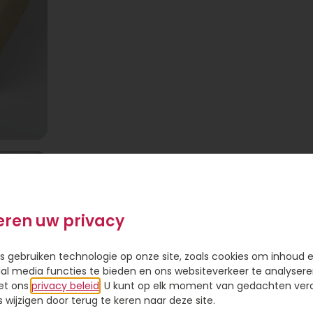
eren uw privacy
s gebruiken technologie op onze site, zoals cookies om inhoud 
ial media functies te bieden en ons websiteverkeer te analysere
et ons
privacy beleid
. U kunt op elk moment van gedachten ve
wijzigen door terug te keren naar deze site.
ke