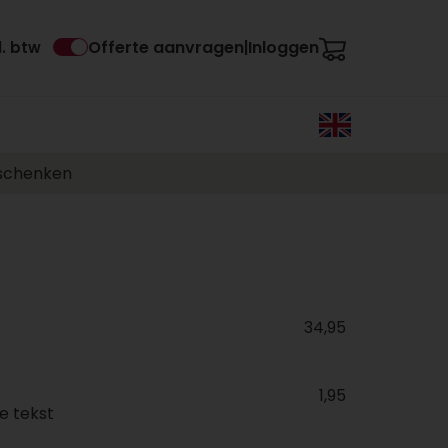
Offerte aanvragen
Inloggen
l. btw
|
eschenken
34,95
1,95
e tekst