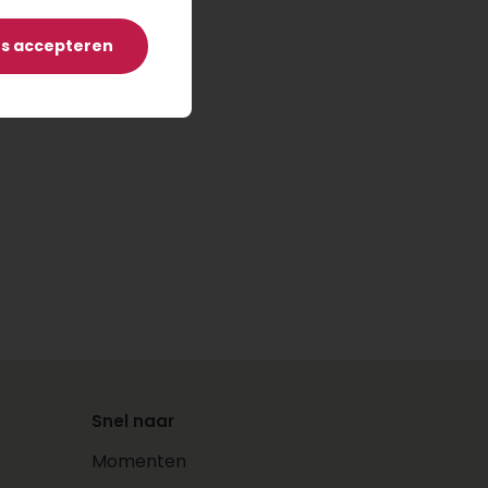
es accepteren
Snel naar
Momenten