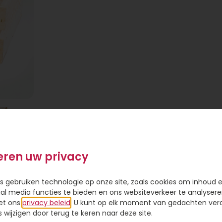
eren uw privacy
s gebruiken technologie op onze site, zoals cookies om inhoud 
ial media functies te bieden en ons websiteverkeer te analysere
tot 15
et ons
privacy beleid
. U kunt op elk moment van gedachten ve
 van
wijzigen door terug te keren naar deze site.
t deze