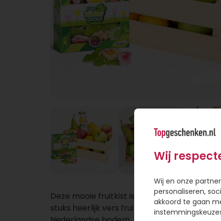
Wij respect
Wij en onze partner
personaliseren, soc
Deze mooie fruitkist is rijkelijk gevuld met 13 
akkoord te gaan m
stuks heerlijk vers fruit en een gezond sapje
instemmingskeuzes 
Nederlandse bodem. Als vrolijke extra beva