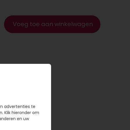
Voeg toe aan winkelwagen
en advertenties te
n. Klik hieronder om
randeren en uw