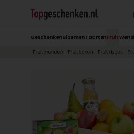
Geschenken
Bloemen
Taarten
Fruit
Wens
Fruitmanden
Fruitboxen
Fruitkistjes
Fr