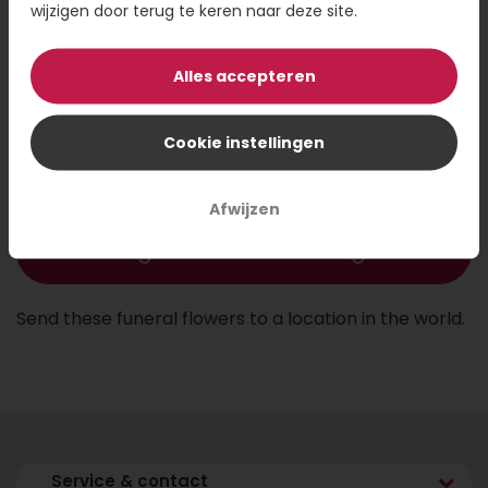
wijzigen door terug te keren naar deze site.
149,95
199,95
249,95
Alles accepteren
Kaartje toevoegen
1,50
Voeg een kaart toe met jouw persoonlijke tekst
Cookie instellingen
Afwijzen
Voeg toe aan winkelwagen
Send these funeral flowers to a location in the world.
Service & contact