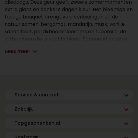
alledaags. Deze geur geeft zwoele zomermomenten
extra glans en donkere dagen kleur. Het bloemige en
fruitige bouquet brengt vele verleidingen uit de
natuur samen: bergamot, mandarijn, musk, vanille,
sandelhout, perzikboombloesems en tuberose: de
witte bloem die ’s nachts bloeit. Spannend en zeker
niet voorspelbaar, just like you.
Lees meer
Inhoud:
Shower Foam - 250 ml
Body Lotion - 250 ml
Body Wash - 40 ml
Service & contact
Hand Wash - 40 ml
Ingredienten:
Zakelijk
Shower Foam - 250 ml
Topgeschenken.nl
Aqua, Sodium Laureth Sulfate, Glycerin, Isopentane,
Cocamidopropyl Betaine, Isobutane, Parfum, Decyl
Snel naar