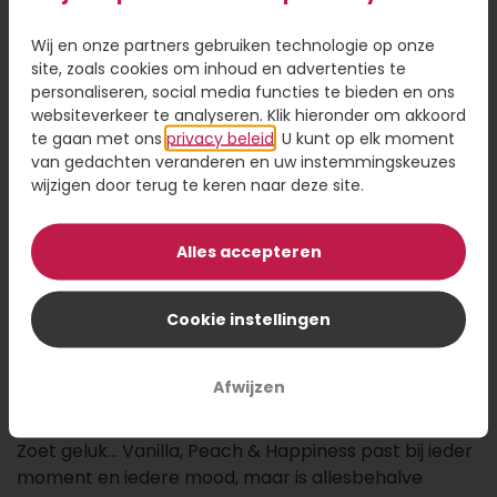
Wij en onze partners gebruiken technologie op onze
29,95
site, zoals cookies om inhoud en advertenties te
personaliseren, social media functies te bieden en ons
Kaartje toevoegen
1,95
websiteverkeer te analyseren. Klik hieronder om akkoord
te gaan met ons
privacy beleid
. U kunt op elk moment
Voeg een kaart toe met jouw persoonlijke tekst
van gedachten veranderen en uw instemmingskeuzes
wijzigen door terug te keren naar deze site.
Alles accepteren
Voeg toe aan winkelwagen
Cookie instellingen
Een prachtige cadeaudoos gevuld met alles wat je
nodig hebt in de badkamer. De doos heeft een mooi
Afwijzen
kleurrijk deksel en een feestelijke gouden box.
Zoet geluk… Vanilla, Peach & Happiness past bij ieder
moment en iedere mood, maar is allesbehalve