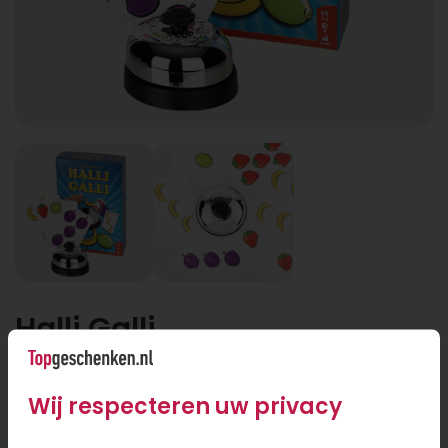
Halli Galli
Wij respecteren uw privacy
Halli Galli