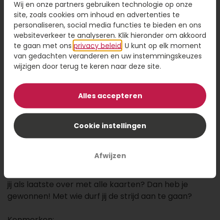
Wij en onze partners gebruiken technologie op onze
16,95
site, zoals cookies om inhoud en advertenties te
personaliseren, social media functies te bieden en ons
Kaartje toevoegen
1,95
websiteverkeer te analyseren. Klik hieronder om akkoord
te gaan met ons
privacy beleid
. U kunt op elk moment
Voeg een kaart toe met jouw persoonlijke tekst
van gedachten veranderen en uw instemmingskeuzes
wijzigen door terug te keren naar deze site.
Alles accepteren
Voeg toe aan winkelwagen
Cookie instellingen
Halli Galli is een pijlsnel reactiespel. Sla op de bel
zodra je vijf dezelfdevruchten ziet! Maar pas op,
Afwijzen
liggen er te veel of te weinig? Dan moet je iedere
andere speler een kaartje van jouw stapel geven. Blijf
jij als laatste over met alle kaarten? Dan heb je
gewonnen! Met wie durf jij de strijd aan te gaan?
Kenmerken: