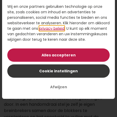
7,95
Wij en onze partners gebruiken technologie op onze
site, zoals cookies om inhoud en advertenties te
personaliseren, social media functies te bieden en ons
Kaartje toevoegen
1,95
websiteverkeer te analyseren. Klik hieronder om akkoord
Voeg een kaart toe met jouw persoonlijke tekst
te gaan met ons
privacy beleid
. U kunt op elk moment
van gedachten veranderen en uw instemmingskeuzes
wijzigen door terug te keren naar deze site.
Alles accepteren
Voeg toe aan winkelwagen
Cookie instellingen
Zoek je een compact cadeau dat garant staat voor
uren denk- en speelplezier? Maak kennis met IQ
Mini! Dit slimme puzzelspel past moeiteloos in elke
Afwijzen
tas of jaszak en is dé perfecte uitdaging voor
onderweg, op vakantie of tussen vergaderingen
door. In een handomdraai stel je zelf je eigen
breinbrekers samen door de blokkers te
verplaatsen en het speelveld te vullen met de