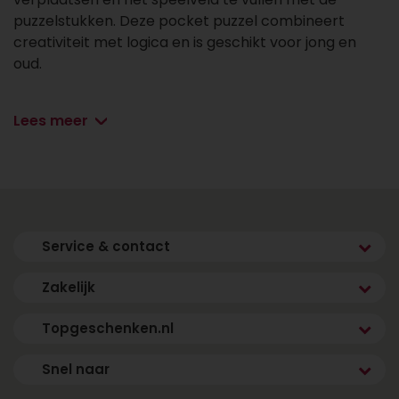
puzzelstukken. Deze pocket puzzel combineert
creativiteit met logica en is geschikt voor jong en
oud.
Spelkenmerken:
Lees meer
• Creatief puzzelspel
• Compact en lichtgewicht
• Daag jezelf of anderen uit
• Verkrijgbaar in meerdere kleuren
Service & contact
Zakelijk
Topgeschenken.nl
Snel naar