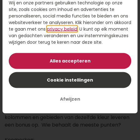
Wij en onze partners gebruiken technologie op onze
16,95
site, zoals cookies om inhoud en advertenties te
personaliseren, social media functies te bieden en ons
Kaartje toevoegen
1,95
websiteverkeer te analyseren. Klik hieronder om akkoord
te gaan met ons
privacy beleid
. U kunt op elk moment
Voeg een kaart toe met jouw persoonlijke tekst
van gedachten veranderen en uw instemmingskeuzes
wijzigen door terug te keren naar deze site.
Alles accepteren
Voeg toe aan winkelwagen
Cookie instellingen
Keer op keer is een leuk dobbel- en puzzelspel voor
het hele gezin. Kies steeds 2 dobbelstenen en kruis
Afwijzen
de bijbehorende vakjes op je speelveld aan. Het
vullen van
kolommen en gebieden van dezelfde kleur leveren
een bonus op. Wie behaalt de meeste punten?
Kenmerken: