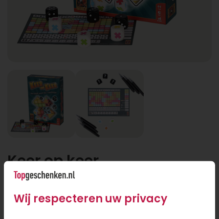
Keer op keer
Wij respecteren uw privacy
Keer op keer