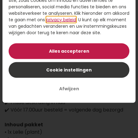
site, zoals cookies om inhoud en advertenties te
Voeg een kaart toe met jouw persoonlijke tekst
personaliseren, social media functies te bieden en ons
websiteverkeer te analyseren. Klik hieronder om akkoord
te gaan met ons
privacy beleid
. U kunt op elk moment
van gedachten veranderen en uw instemmingskeuzes
wijzigen door terug te keren naar deze site.
Voeg toe aan winkelwagen
Alles accepteren
De Lelie is een stijlvol cadeau dat direct indruk maakt.
De knoppen openen zich tot prachtige bloemen en
Cookie instellingen
zorgen voor een frisse, verzorgde uitstraling in huis.
✔️ Elegant en stijlvol cadeau
Afwijzen
✔️ Knoppen die tot bloei komen
✔️ Frisse uitstraling in huis
✔️ Vóór 17.00uur besteld = volgende dag bezorgd
Inhoud pakket
• 1x Lelie (plant)