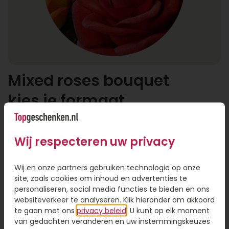
Mixed roses bouquet
kies je formaat
Wij respecteren uw privacy
Wij en onze partners gebruiken technologie op onze
site, zoals cookies om inhoud en advertenties te
personaliseren, social media functies te bieden en ons
websiteverkeer te analyseren. Klik hieronder om akkoord
Klein
Middel
Groot
te gaan met ons
privacy beleid
. U kunt op elk moment
van gedachten veranderen en uw instemmingskeuzes
79,95
99,95
119,95