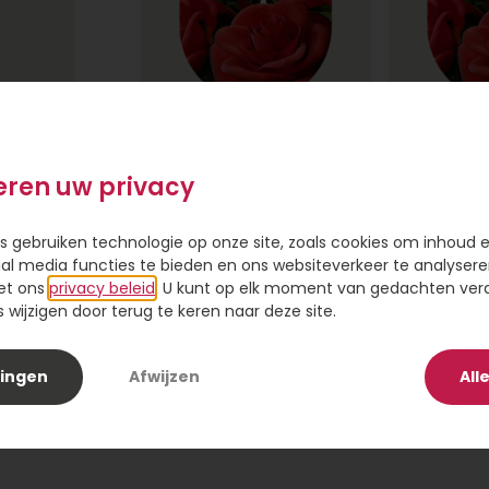
Klein
M
99,95
1
eren uw privacy
s gebruiken technologie op onze site, zoals cookies om inhoud 
Kaartje toevoegen
ial media functies te bieden en ons websiteverkeer te analysere
Voeg een kaart toe met jouw persoonlijk
et ons
privacy beleid
. U kunt op elk moment van gedachten ve
 a
wijzigen door terug te keren naar deze site.
lingen
Afwijzen
All