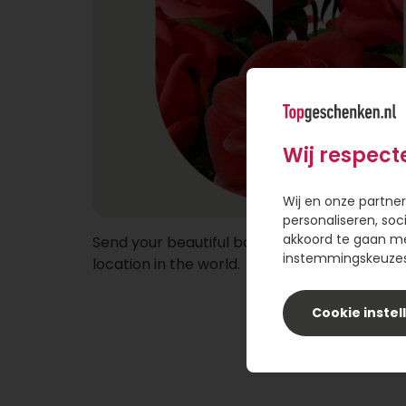
Wij respect
Wij en onze partner
personaliseren, soc
akkoord te gaan m
Send your beautiful bouquet of red roses to
instemmingskeuzes 
location in the world.
Cookie instel