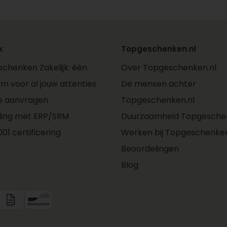
k
Topgeschenken.nl
chenken Zakelijk: één
Over Topgeschenken.nl
rm voor al jouw attenties
De mensen achter
e aanvragen
Topgeschenken.nl
ling met ERP/SRM
Duurzaamheid Topgeschen
01 certificering
Werken bij Topgeschenken
Beoordelingen
Blog