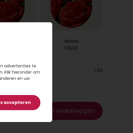
iddel
Groot
19,95
139,95
en advertenties te
1,50
n. Klik hieronder om
e tekst
randeren en uw
es accepteren
Voeg toe aan winkelwagen