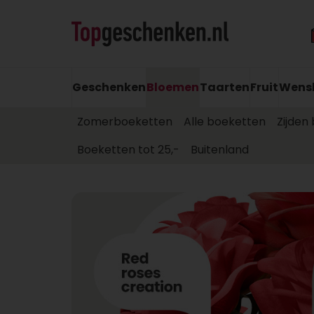
Geschenken
Bloemen
Taarten
Fruit
Wens
Zomerboeketten
Alle boeketten
Zijden
Boeketten tot 25,-
Buitenland