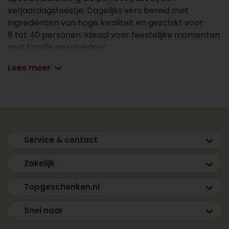
verjaardagsfeestje. Dagelijks vers bereid met
ingrediënten van hoge kwaliteit en geschikt voor
8 tot 40 personen. Ideaal voor feestelijke momenten
met familie en vrienden!
Lees meer
✔ Elke dag vers bereid
✔ Vanaf 8 personen
✔ Vóór 17.00 uur besteld, de volgende dag vers en
gekoeld bezorgd binnen jouw gekozen tijdsvenster
(m.u.v. zondag)
Service & contact
Afmetingen & aantal personen
Zakelijk
- 8 personen: 19x19cm
- 12 personen: 21x21cm
Topgeschenken.nl
- 16 personen: 24x24cm (getoond formaat)
- 20 personen: 27x27cm
Snel naar
- 30 personen: 38x28cm