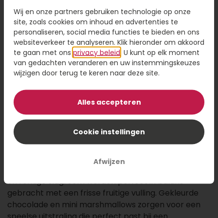
26,95
Wij en onze partners gebruiken technologie op onze
site, zoals cookies om inhoud en advertenties te
personaliseren, social media functies te bieden en ons
Kaartje toevoegen
1,95
websiteverkeer te analyseren. Klik hieronder om akkoord
Voeg een kaart toe met jouw persoonlijke tekst
te gaan met ons
privacy beleid
. U kunt op elk moment
van gedachten veranderen en uw instemmingskeuzes
wijzigen door terug te keren naar deze site.
Alles accepteren
Voeg toe aan winkelwagen
Cookie instellingen
Omschrijving
Deze feestelijke verjaardagstaart maakt van elke
Afwijzen
verjaardag een onvergetelijke dag! De luchtige cake
en romige slagroom worden perfect in balans
gebracht met een frisse fruitige vulling. Gekleurde
chocolade en mini marshmallows zorgen voor een
speelse uitstraling die perfect past bij een