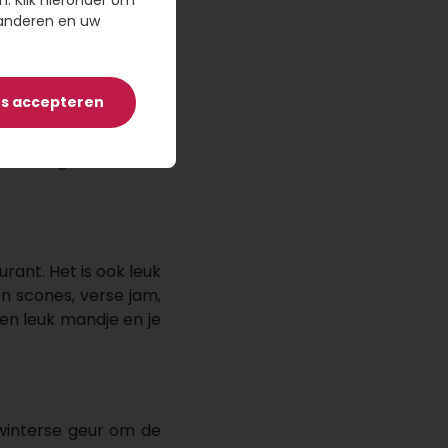
olijk kerstboeket en
n. Klik hieronder om
randeren en uw
mlach op het gezicht
es accepteren
en passend cadeau. Of
ls. Voeg een leuke
rant. Het is ook leuk
n scones, verse jam,
en leuk mandje en je
 winterse geur om de