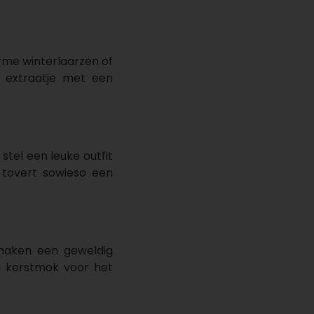
arme winterlaarzen of
h extraatje met een
 stel een leuke outfit
tovert sowieso een
maken een geweldig
en kerstmok voor het