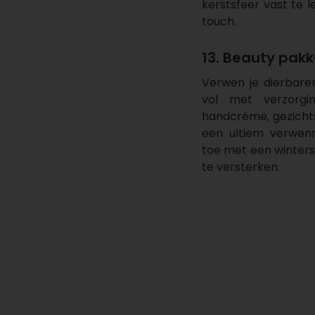
kerstsfeer vast te 
touch.
13. Beauty pakk
Verwen je dierbar
vol met verzorgi
handcrème, gezicht
een ultiem verwe
toe met een winter
te versterken.