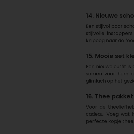
14. Nieuwe sch
Een stijlvol paar sc
stijlvolle instapp
knipoog naar de fee
15. Mooie set kl
Een nieuwe outfit is 
samen voor hem of
glimlach op het gez
16. Thee pakket
Voor de theeliefh
cadeau. Voeg wat ke
perfecte kopje thee