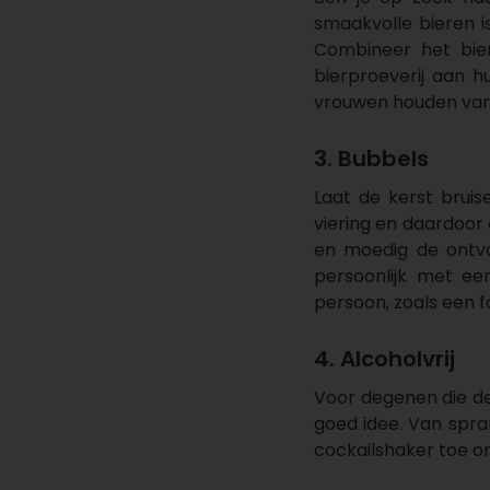
smaakvolle bieren 
Combineer het bie
bierproeverij aan h
vrouwen houden van
3. Bubbels
Laat de kerst bruis
viering en daardoor
en moedig de ontva
persoonlijk met e
persoon, zoals een f
4. Alcoholvrij
Voor degenen die de 
goed idee. Van spra
cockailshaker toe 