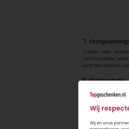
7. Ontspanning
Creëer een ontspa
comfortabele sokke
voor het ultieme ru
8. Filmavondje
Voor de filmfanate
snacks en bijvoorbe
samen met klassieke 
Wij respect
9. Bloemen
Wij en onze partner