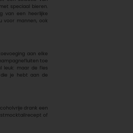
et speciaal bieren.
 van een heerlijke
eau voor mannen, ook
 toevoeging aan elke
champagnefluiten toe
 leuk: maar de fles
die je hebt aan de
lcoholvrije drank een
rstmocktailrecept of