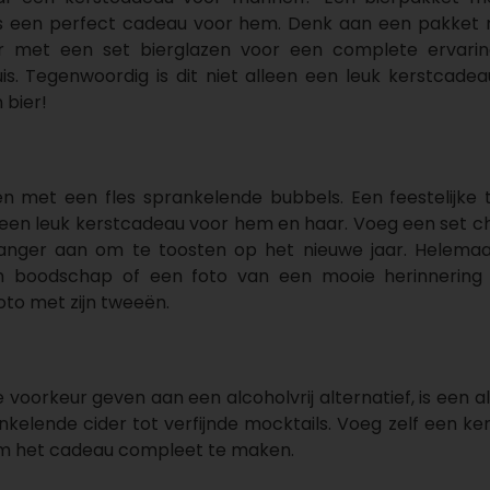
is een perfect cadeau voor hem. Denk aan een pakket m
r met een set bierglazen voor een complete ervaring
uis. Tegenwoordig is dit niet alleen een leuk kerstcad
 bier!
en met een fles sprankelende bubbels. Een feestelijke
 een leuk kerstcadeau voor hem en haar. Voeg een set 
nger aan om te toosten op het nieuwe jaar. Helemaal
en boodschap of een foto van een mooie herinnering 
oto met zijn tweeën.
voorkeur geven aan een alcoholvrij alternatief, is een a
nkelende cider tot verfijnde mocktails. Voeg zelf een ke
om het cadeau compleet te maken.