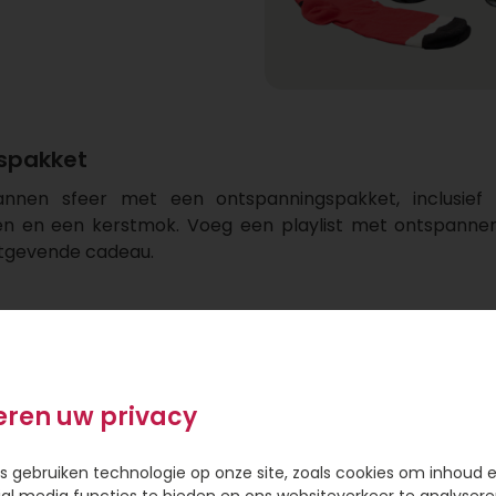
spakket
nnen sfeer met een ontspanningspakket, inclusie
n en een kerstmok. Voeg een playlist met ontspanne
stgevende cadeau.
n is een pakket voor een filmavond een geweldig idee
eld een Pathé thuis voucher toe voor een complete erva
kerstfilms voor een gezellige filmavond.
eren uw privacy
s gebruiken technologie op onze site, zoals cookies om inhoud 