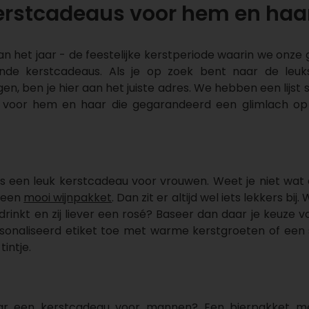
Kerstcadeaus voor hem en haa
 van het jaar - de feestelijke kerstperiode waarin we onz
de kerstcadeaus. Als je op zoek bent naar de leuk
n, ben je hier aan het juiste adres. We hebben een lijs
 voor hem en haar die gegarandeerd een glimlach op
 is een leuk kerstcadeau voor vrouwen. Weet je niet wat
r een
mooi wijnpakket
. Dan zit er altijd wel iets lekkers bij. 
 drinkt en zij liever een rosé? Baseer dan daar je keuze
sonaliseerd etiket toe met warme kerstgroeten of een
tintje.
ar een kerstcadeau voor mannen? Een bierpakket me