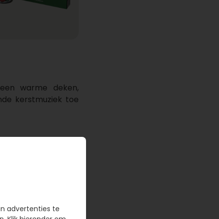
f een warme deken,
nde kerstmuziek toe
. Voeg wat popcorn,
ring. Stel een lijst
en advertenties te