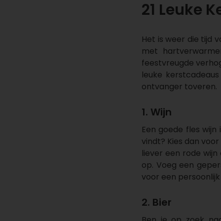
21 Leuke 
Het is weer die tijd
met hartverwarmen
feestvreugde verhoge
leuke kerstcadeaus
ontvanger toveren.
1. Wijn
Een goede fles wijn
vindt? Kies dan voo
liever een rode wijn
op. Voeg een geper
voor een persoonlijk 
2. Bier
Ben je op zoek na