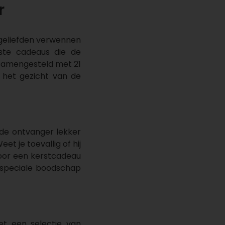
r
e geliefden verwennen
ste cadeaus die de
t samengesteld met 21
 het gezicht van de
 de ontvanger lekker
Weet je toevallig of hij
 voor een kerstcadeau
 speciale boodschap
t een selectie van