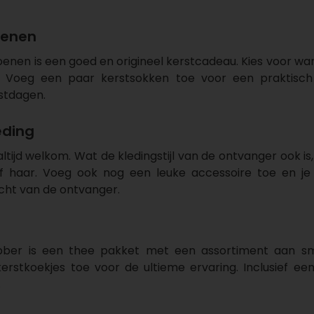
oenen
hoenen is een goed en origineel kerstcadeau. Kies voor w
ers. Voeg een paar kerstsokken toe voor een praktisc
stdagen.
eding
altijd welkom. Wat de kledingstijl van de ontvanger ook is,
 haar. Voeg ook nog een leuke accessoire toe en je 
icht van de ontvanger.
ebber is een thee pakket met een assortiment aan s
rstkoekjes toe voor de ultieme ervaring. Inclusief e
.