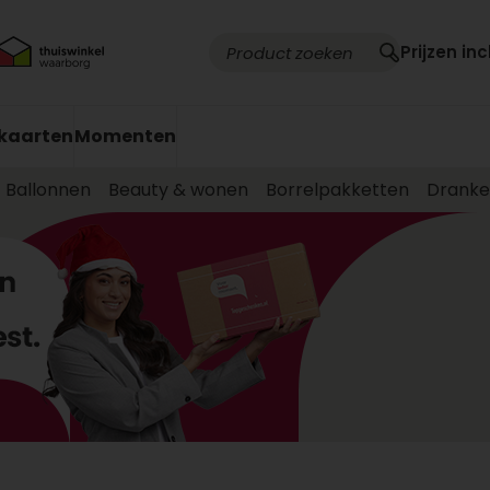
Prijzen inc
kaarten
Momenten
Ballonnen
Beauty & wonen
Borrelpakketten
Drank