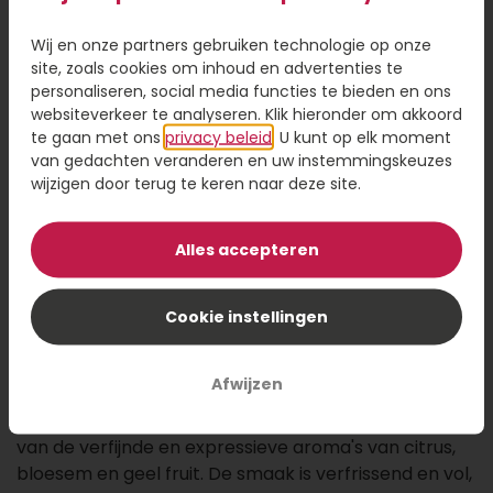
Wij en onze partners gebruiken technologie op onze
39,95
site, zoals cookies om inhoud en advertenties te
personaliseren, social media functies te bieden en ons
Kaartje toevoegen
1,95
websiteverkeer te analyseren. Klik hieronder om akkoord
te gaan met ons
privacy beleid
. U kunt op elk moment
Voeg een kaart toe met jouw persoonlijke tekst
van gedachten veranderen en uw instemmingskeuzes
wijzigen door terug te keren naar deze site.
Alles accepteren
Voeg toe aan winkelwagen
Cookie instellingen
Ervaar de ultieme frisheid met Antoine Derigny
Grande Reserve Champagne. Deze champagne
Afwijzen
heeft een schitterende, licht gouden kleur en een
overvloed aan fijne, sprankelende bubbels. Geniet
van de verfijnde en expressieve aroma's van citrus,
bloesem en geel fruit. De smaak is verfrissend en vol,