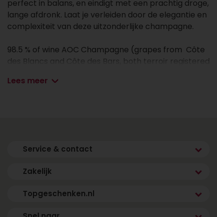
perfect in balans, en eindigt met een prachtig droge,
lange afdronk. Laat je verleiden door de elegantie en
complexiteit van deze uitzonderlijke champagne.
98.5 % of wine AOC Champagne (grapes from Côte
des Blancs and Côte des Bars, both terroir registered
as AOC Champagne) HS08.06. 60 % Pinot Noir / 35%
Lees meer
Chardonnay / 5% Meunier. 2 jaar flesrijping. 10 gr
dosage (brut) 12 % alc
1.5 % additives (cane sugar (HS1701) and sulphites
(SO2) HS28.32 )
Service & contact
Zakelijk
Topgeschenken.nl
Snel naar