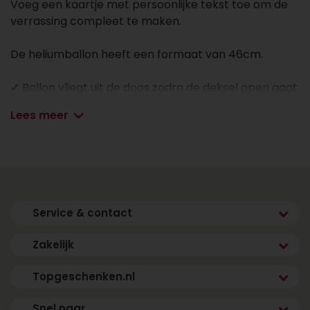
Voeg een kaartje met persoonlijke tekst toe om de
verrassing compleet te maken.
De heliumballon heeft een formaat van 46cm.
✔ Ballon vliegt uit de doos zodra de deksel open gaat
✔ Zweefgarantie van de ballon is 7 dagen
Lees meer
✔ Kies jouw eigen bezorgdatum
✔ Voeg een geschenk toe in de volgende stap van
het bestelproces
Service & contact
Zakelijk
Topgeschenken.nl
Snel naar