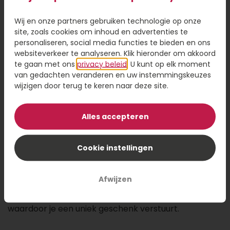
Wij en onze partners gebruiken technologie op onze
12,95
site, zoals cookies om inhoud en advertenties te
personaliseren, social media functies te bieden en ons
Kaartje toevoegen
1,95
websiteverkeer te analyseren. Klik hieronder om akkoord
te gaan met ons
privacy beleid
. U kunt op elk moment
Voeg een kaart toe met jouw persoonlijke tekst
van gedachten veranderen en uw instemmingskeuzes
wijzigen door terug te keren naar deze site.
Alles accepteren
Voeg toe aan winkelwagen
Cookie instellingen
Stuur de ontvanger een heliumballon waarvan
diegene gaat stralen. De ontvanger zal zich zeker
Afwijzen
geliefd voelen met deze vrolijke ballon. Bovendien is
de ballon ontworpen door Topgeschenken.nl
waardoor je een uniek geschenk verstuurt.