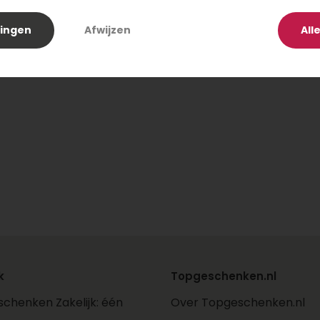
unnen
lingen
Afwijzen
All
adeau te
k
Topgeschenken.nl
chenken Zakelijk: één
Over Topgeschenken.nl