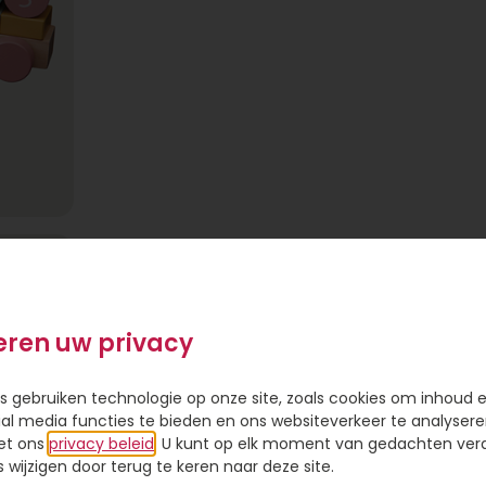
eren uw privacy
s gebruiken technologie op onze site, zoals cookies om inhoud 
ial media functies te bieden en ons websiteverkeer te analysere
 collectie
et ons
privacy beleid
. U kunt op elk moment van gedachten ve
pelen. De
wijzigen door terug te keren naar deze site.
leuren en