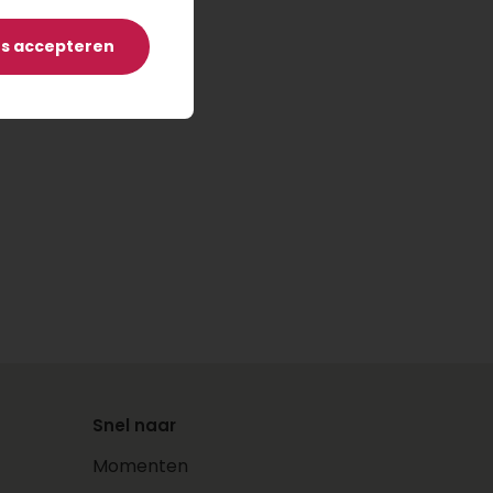
es accepteren
Snel naar
Momenten