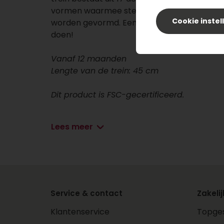
vormen waarmee steeds andere wagons k
Cookie instel
worden gevormd. Een mooi geschenk om c
doen!
Vanaf 12 maanden
Lengte van de trein: 45 cm
Dit product is FSC-gecertificeerd.
Lees meer
Service & contact
Zakelij
Klantenservice
Topges