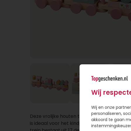
Wij respect
Wij en onze partner
personaliseren, soc
Deze vrolijke houten trein uit de Little Dutch
akkoord te gaan m
is ideaal voor het kindje om lekker mee te s
instemmingskeuzes 
trein bestaat uit 17 delen in verschillende k