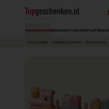
Geschenken
Bloemen
Taarten
Fruit
Wens
Chocolade
Cadeaubonnen
Brievenbus