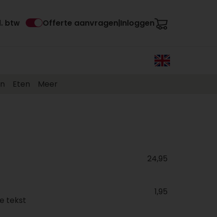
Offerte aanvragen
Inloggen
l. btw
|
en
Eten
Meer
24,95
1,95
e tekst