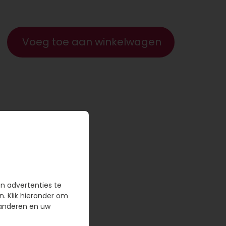
Voeg toe aan winkelwagen
en advertenties te
n. Klik hieronder om
randeren en uw