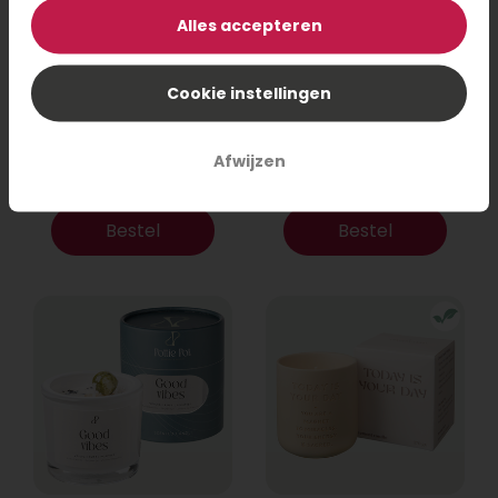
Alles accepteren
Cookie instellingen
Ovenwanten set
High tea cadeau
Forest pastel
Afwijzen
14,95
31,95
Bestel
Bestel