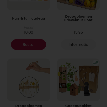
Droogbloemen
Huis & tuin cadeau
Brievenbus Bont
Vanaf
10,00
15,95
Bestel
Informatie
Droogbloemen
Cadeaupakket