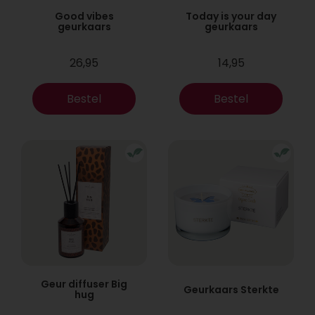
Good vibes
Today is your day
geurkaars
geurkaars
26,95
14,95
Bestel
Bestel
Geur diffuser Big
Geurkaars Sterkte
hug