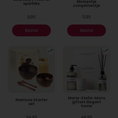
Momentje
sparkles
complimentje
9,95
11,95
Bestel
Bestel
Marie-Stella-Maris
Namture Starter
giftset Elegant
set
home
24,95
48,95