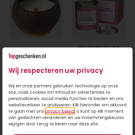
Geurkaars You Are
Kokosnoot Kaars
Wonderful groot
14,95
16,95
Wij respecteren uw privacy
Bestel
Bestel
Wij en onze partners gebruiken technologie op onze
site, zoals cookies om inhoud en advertenties te
personaliseren, social media functies te bieden en ons
websiteverkeer te analyseren. Klik hieronder om akkoord
te gaan met ons
privacy beleid
. U kunt op elk moment
van gedachten veranderen en uw instemmingskeuzes
wijzigen door terug te keren naar deze site.