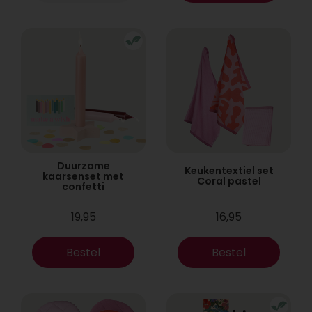
Duurzame
Keukentextiel set
kaarsenset met
Coral pastel
confetti
19,95
16,95
Bestel
Bestel