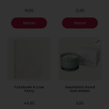
16,95
12,95
Bestel
Bestel
Fotoboek A Love
Geurkaars Good
Story
luck wishes
44,95
9,95