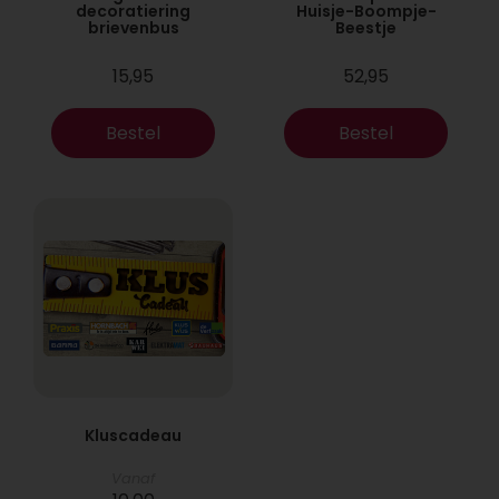
decoratiering
Huisje-Boompje-
brievenbus
Beestje
15,95
52,95
Bestel
Bestel
Kluscadeau
Vanaf