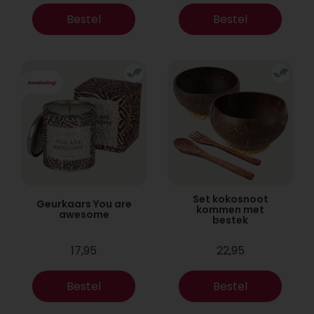
Bestel
Bestel
Set kokosnoot
Geurkaars You are
kommen met
awesome
bestek
17,95
22,95
Bestel
Bestel