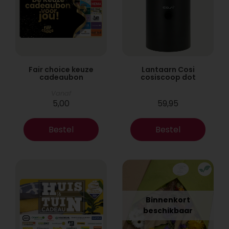
Fair choice keuze
Lantaarn Cosi
cadeaubon
cosiscoop dot
Vanaf
5,00
59,95
Bestel
Bestel
Binnenkort
beschikbaar