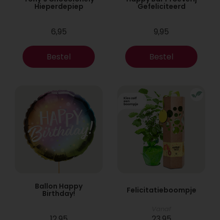
Hieperdepiep
Gefeliciteerd
6,95
9,95
Bestel
Bestel
Ballon Happy
Felicitatieboompje
Birthday!
Vanaf
12,95
23,95