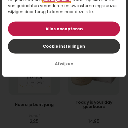
van gedachten veranderen en uw instemmingskeuzes
wijzigen door terug te keren naar deze site.
11,95
17,95
Bestel
Bestel
Alles accepteren
Cookie instellingen
Afwijzen
Today is your day
Hoera je bent jarig
geurkaars
Vanaf
2,25
14,95