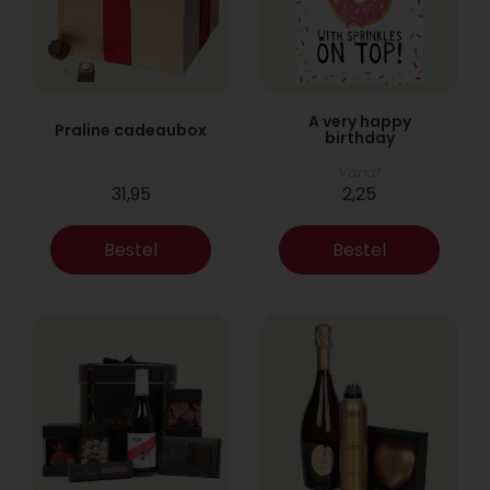
A very happy
Praline cadeaubox
birthday
Vanaf
31,95
2,25
Bestel
Bestel