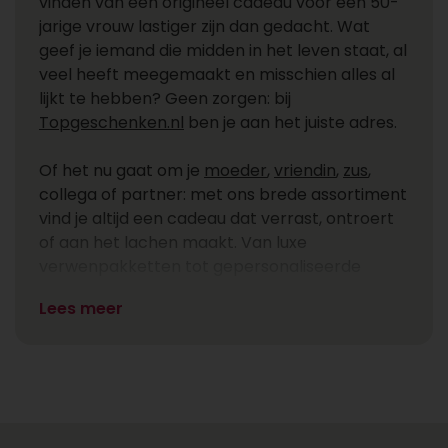
vinden van een origineel cadeau voor een 50-
jarige vrouw lastiger zijn dan gedacht. Wat
geef je iemand die midden in het leven staat, al
veel heeft meegemaakt en misschien alles al
lijkt te hebben? Geen zorgen: bij
Topgeschenken.nl
ben je aan het juiste adres.
Of het nu gaat om je
moeder
,
vriendin
,
zus
,
collega of partner: met ons brede assortiment
vind je altijd een cadeau dat verrast, ontroert
of aan het lachen maakt. Van luxe
verwenpakketten tot gepersonaliseerde
geschenken en humoristische cadeaus die
Lees meer
passen bij de nieuwe Sarah. Je bestelt het
eenvoudig én snel online.
Unieke cadeau-inspiratie per type
vrouw