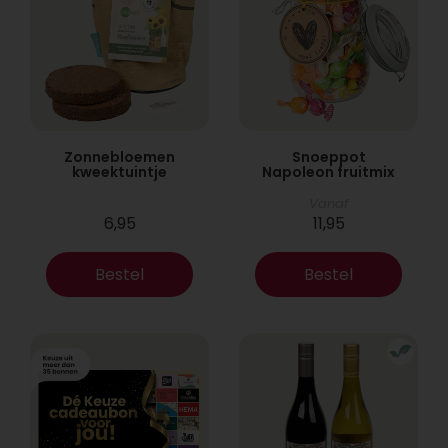
Zonnebloemen
Snoeppot
kweektuintje
Napoleon fruitmix
Vanaf
6,95
11,95
Bestel
Bestel