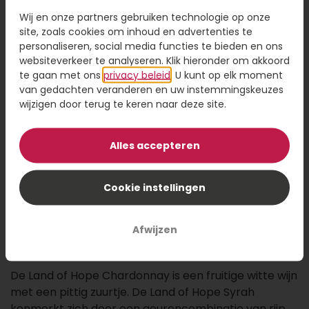
39,95
Wij en onze partners gebruiken technologie op onze
site, zoals cookies om inhoud en advertenties te
personaliseren, social media functies te bieden en ons
Kaartje toevoegen
1,95
websiteverkeer te analyseren. Klik hieronder om akkoord
Voeg een kaart toe met jouw persoonlijke tekst
te gaan met ons
privacy beleid
. U kunt op elk moment
van gedachten veranderen en uw instemmingskeuzes
wijzigen door terug te keren naar deze site.
Alles accepteren
Voeg toe aan winkelwagen
Cookie instellingen
Deze Land of Hope wijnen smaken niet alleen goed,
ze doen ook goed. Een deel van de opbrengst gaat
namelijk naar kansarme families van werknemers
Afwijzen
van het zuster wijnhuis Radford Dale.
De Land of Hope Chardonnay is een fruitige witte wijn
met een pittig zuurtje. De Land of Hope Syrah
kenmerkt zich door een geurencombinatie van rijp