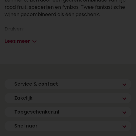
rood fruit, specerijen en fynbos. Twee fantastische
wijnen gecombineerd als één geschenk.
Druiven:
Lees meer
Rood: Syrah
Wit: Chardonnay
Land: Zuid-Afrika
Streek: Stellenbosch
Service & contact
Zakelijk
Topgeschenken.nl
Snel naar