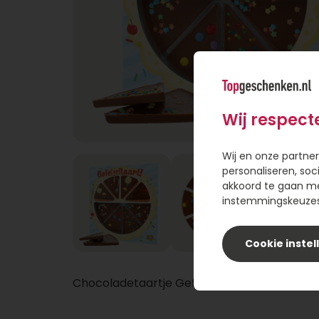
Wij respect
Wij en onze partner
personaliseren, soc
akkoord te gaan m
instemmingskeuzes 
Cookie instel
Chocoladetaartje Gefelicitaart!