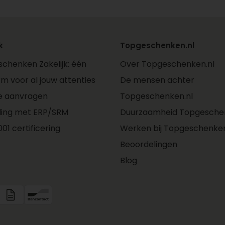
k
Topgeschenken.nl
chenken Zakelijk: één
Over Topgeschenken.nl
rm voor al jouw attenties
De mensen achter
e aanvragen
Topgeschenken.nl
ling met ERP/SRM
Duurzaamheid Topgeschen
01 certificering
Werken bij Topgeschenken
Beoordelingen
Blog