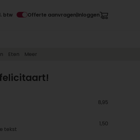
Offerte aanvragen
Inloggen
l. btw
|
en
Eten
Meer
elicitaart!
8,95
1,50
e tekst