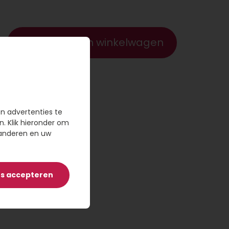
Voeg toe aan winkelwagen
en advertenties te
n. Klik hieronder om
randeren en uw
es accepteren