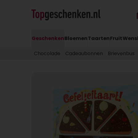
Geschenken
Bloemen
Taarten
Fruit
Wens
Chocolade
Cadeaubonnen
Brievenbus