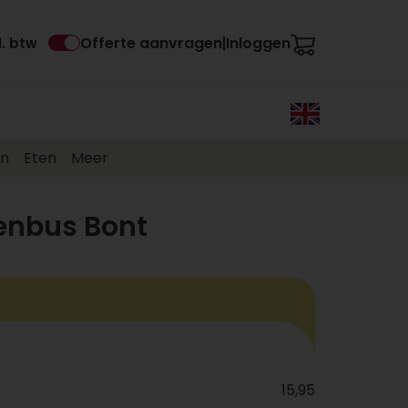
Offerte aanvragen
Inloggen
l. btw
|
en
Eten
Meer
enbus Bont
15,95