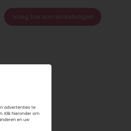
Voeg toe aan winkelwagen
en advertenties te
n. Klik hieronder om
randeren en uw