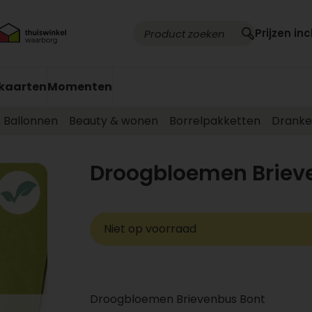
Prijzen inc
kaarten
Momenten
Ballonnen
Beauty & wonen
Borrelpakketten
Drank
Droogbloemen Briev
Niet op voorraad
Droogbloemen Brievenbus Bont