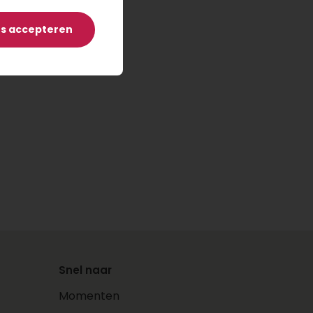
es accepteren
Snel naar
Momenten