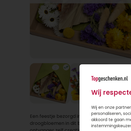
Wij respect
Wij en onze partner
personaliseren, soc
Een feestje bezorgd in de brievenbus! Met de
akkoord te gaan m
droogbloemen in dit brievenbus pakket kan
instemmingskeuzes 
ontvanger zelf creatief aan de slag. Verspre