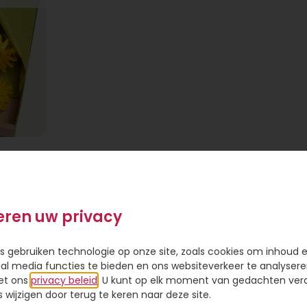
eren uw privacy
s gebruiken technologie op onze site, zoals cookies om inhoud 
ial media functies te bieden en ons websiteverkeer te analysere
 vrolijke
et ons
privacy beleid
. U kunt op elk moment van gedachten ve
 de
wijzigen door terug te keren naar deze site.
id ze