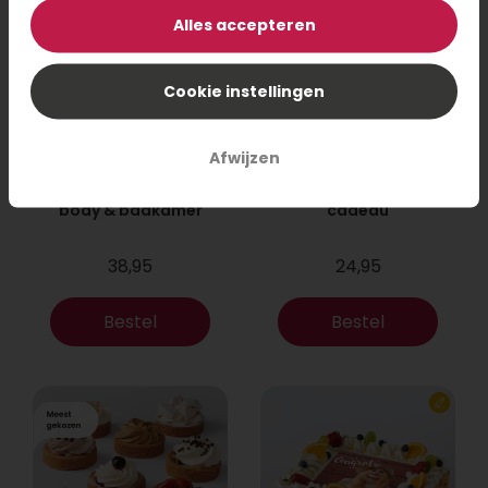
Alles accepteren
Cookie instellingen
Afwijzen
Marie-Stella-Maris
Luxe theeproeverij
body & badkamer
cadeau
38,95
24,95
Bestel
Bestel