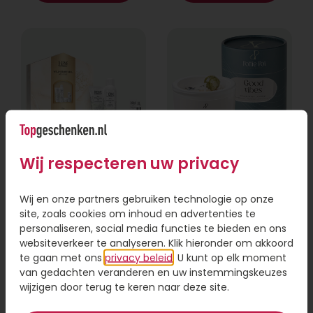
Wij respecteren uw privacy
Therme Wellness
Good vibes
Zen White Lotus
geurkaars
Wij en onze partners gebruiken technologie op onze
site, zoals cookies om inhoud en advertenties te
23,95
26,95
personaliseren, social media functies te bieden en ons
websiteverkeer te analyseren. Klik hieronder om akkoord
Bestel
Bestel
te gaan met ons
privacy beleid
. U kunt op elk moment
van gedachten veranderen en uw instemmingskeuzes
wijzigen door terug te keren naar deze site.