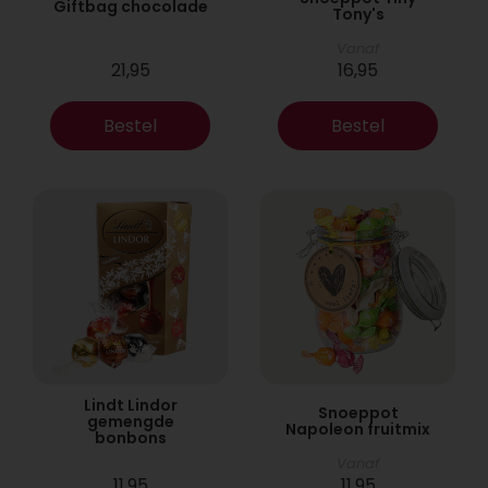
Giftbag chocolade
Tony's
Vanaf
21,95
16,95
Bestel
Bestel
Lindt Lindor
Snoeppot
gemengde
Napoleon fruitmix
bonbons
Vanaf
11,95
11,95