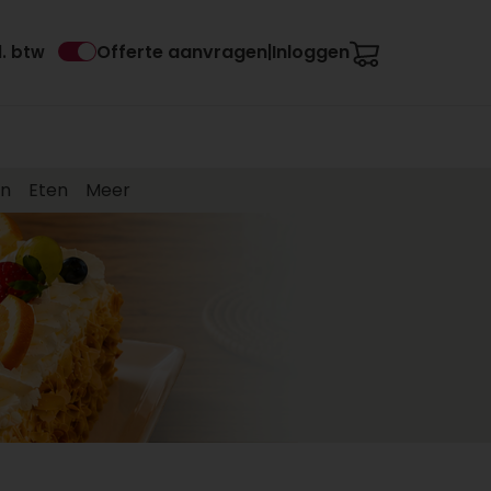
Offerte aanvragen
Inloggen
l. btw
|
en
Eten
Meer