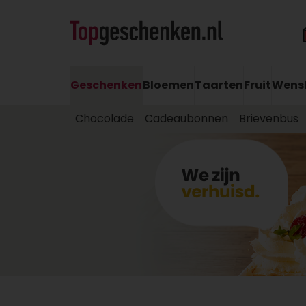
Geschenken
Bloemen
Taarten
Fruit
Wens
Chocolade
Cadeaubonnen
Brievenbus