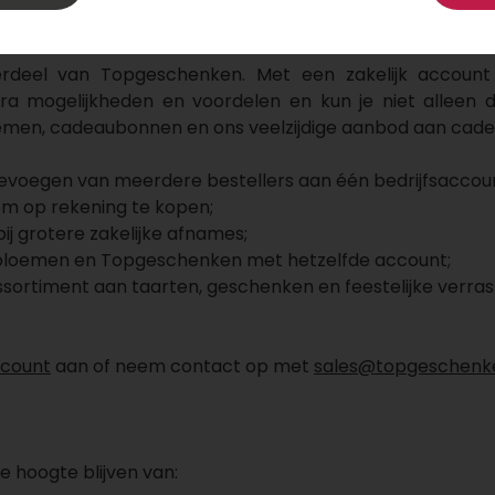
gemak en feestelijke bezorging die je van ons gewend bent
erdeel van Topgeschenken. Met een zakelijk account
tra mogelijkheden en voordelen en kun je niet alleen 
emen, cadeaubonnen en ons veelzijdige aanbod aan cad
evoegen van meerdere bestellers aan één bedrijfsaccou
om op rekening te kopen;
bij grotere zakelijke afnames;
pbloemen en Topgeschenken met hetzelfde account;
ssortiment aan taarten, geschenken en feestelijke verras
ccount
aan of neem contact op met
sales@topgeschenke
de hoogte blijven van: