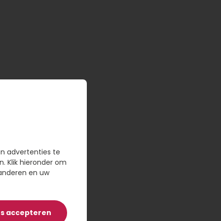
en, maar je kunt nog
en advertenties te
n. Klik hieronder om
randeren en uw
es accepteren
n blijven rekenen op