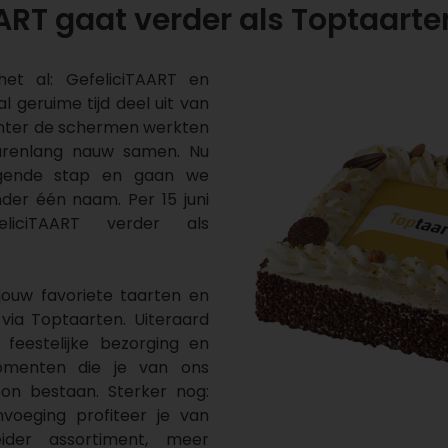
ART gaat verder als Toptaarte
het al: GefeliciTAART en
 geruime tijd deel uit van
hter de schermen werkten
 jarenlang nauw samen. Nu
gende stap en gaan we
der één naam. Per 15 juni
liciTAART verder als
jouw favoriete taarten en
via Toptaarten. Uiteraard
, feestelijke bezorging en
momenten die je van ons
n bestaan. Sterker nog:
voeging profiteer je van
ider assortiment, meer