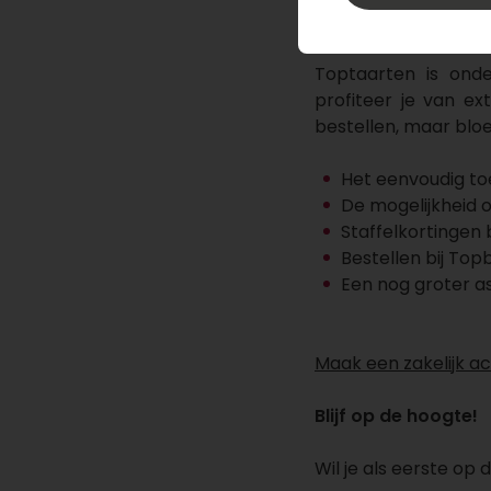
dezelfde kwaliteit, 
Toptaarten is ond
profiteer je van ex
bestellen, maar blo
Het eenvoudig to
De mogelijkheid 
Staffelkortingen 
Bestellen bij To
Een nog groter a
Maak een zakelijk a
Blijf op de hoogte!
Wil je als eerste op 