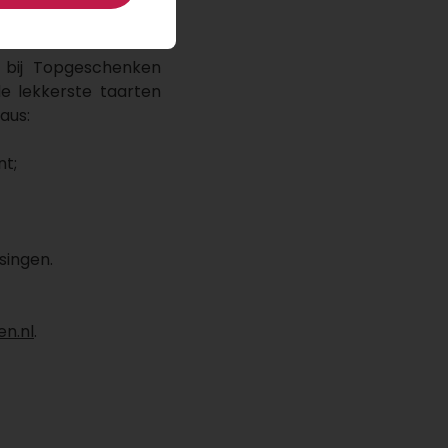
.
 bij Topgeschenken
de lekkerste taarten
eaus:
nt;
singen.
n.nl
.