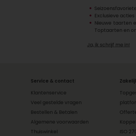
Seizoensfavoriet
Exclusieve actie
Nieuwe taarten e
Toptaarten en on
Ja, ik schrijf me in!
Service & contact
Zakelij
Klantenservice
Topges
Veel gestelde vragen
platfo
Bestellen & Betalen
Offert
Algemene voorwaarden
Koppe
Thuiswinkel
ISO 270