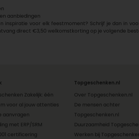
en
s en aanbiedingen
n inspiratie voor elk feestmoment? Schrijf je dan in voo
tvang direct €3,50 welkomstkorting op je volgende beste
k
Topgeschenken.nl
chenken Zakelijk: één
Over Topgeschenken.nl
rm voor al jouw attenties
De mensen achter
e aanvragen
Topgeschenken.nl
ling met ERP/SRM
Duurzaamheid Topgeschen
01 certificering
Werken bij Topgeschenken