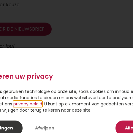
er keuze.
OOR DE NIEUWSBRIEF
or jou?
 naam. GefeliciTAART gaat verder onder de naam Toptaart
eren uw privacy
n voor ieder feestmoment;
igen logo, afbeelding of tekst;
s gebruiken technologie op onze site, zoals cookies om inhoud 
sters voor bezorging op het tijdstip dat jou uitkomt;
ial media functies te bieden en ons websiteverkeer te analysere
 voor grote orders of zakelijke bestellingen.
et ons
privacy beleid
. U kunt op elk moment van gedachten ve
wijzigen door terug te keren naar deze site.
lingen
Afwijzen
All
 taarten via GefeliciTAART? Dan kun je ook bij Toptaarte