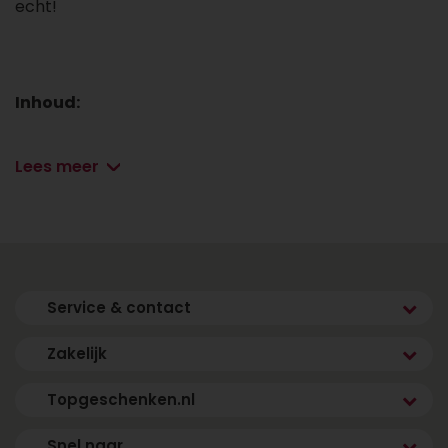
echt!
Inhoud:
Luxe giftbox
Lees meer
Schulp sap appel vlierbes 0,75 l
Pindarots puur
Amandeldragees Ruby
Bites framboos meringue
Reep melkchocolade gold
Double bar melkchocolade
Service & contact
Kan sporen van pinda en noten bevatten.
Zakelijk
Topgeschenken.nl
Snel naar