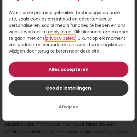
Wij en onze partners gebruiken technologie op onze
39,95
site, zoals cookies om inhoud en advertenties te
personaliseren, social media functies te bieden en ons
Kaartje toevoegen
1,50
websiteverkeer te analyseren. Klik hieronder om akkoord
te gaan met ons
privacy beleid
. U kunt op elk moment
Voeg een kaart toe met jouw persoonlijke tekst
van gedachten veranderen en uw instemmingskeuzes
wijzigen door terug te keren naar deze site.
Alles accepteren
Voeg toe aan winkelwagen
Cookie instellingen
Maak een groots gebaar met deze luxe chocolade
Afwijzen
giftbox! Gevuld met speciale chocoladecadeaus en
heerlijk fruitsap. Geniet onder andere van
pindarotsjes, framboos meringue bites en een
melkchocoladereep. Zo verras je de ontvanger pas