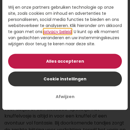
24,95
Wij en onze partners gebruiken technologie op onze
site, zoals cookies om inhoud en advertenties te
personaliseren, social media functies te bieden en ons
Kaartje toevoegen
1,95
websiteverkeer te analyseren. Klik hieronder om akkoord
Voeg een kaart toe met jouw persoonlijke tekst
te gaan met ons
privacy beleid
. U kunt op elk moment
van gedachten veranderen en uw instemmingskeuzes
wijzigen door terug te keren naar deze site.
Alles accepteren
Voeg toe aan winkelwagen
Cookie instellingen
Welkom in het bos! De Forest Friends giftset brengt
drie zachte vriendjes samen in één prachtige
cadeauverpakking. Het knuffeldoekje met een
Afwijzen
schattig uiltje biedt troost én speelplezier, perfect
voor dutjes of een kiekeboe-spelletje. Het
knuffelvosje is altijd in voor een knuffel of een
avontuur vol fantasie. Bij doorkomende tandjes zorgt
de zachte bijtring voor verlichting, terwijl het vosje op