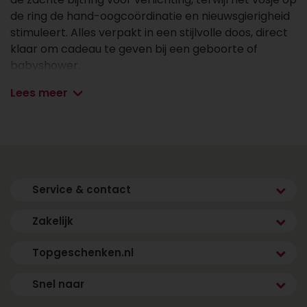
de ring de hand-oogcoördinatie en nieuwsgierigheid
stimuleert. Alles verpakt in een stijlvolle doos, direct
klaar om cadeau te geven bij een geboorte of
babyshower.
Lees meer
Inhoud van de geschenkset:
• Zacht knuffeldoekje met uiltje
• Lief knuffelvosje
• Bijtring met vosje
Service & contact
Zakelijk
Topgeschenken.nl
Snel naar