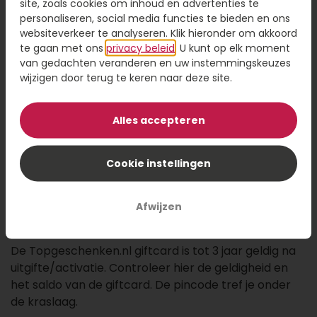
site, zoals cookies om inhoud en advertenties te
Topgeschenken giftcard en eventueel je bijbetaling
personaliseren, social media functies te bieden en ons
met een andere betaalmethode hebt gedaan is je
websiteverkeer te analyseren. Klik hieronder om akkoord
bestelling afgerond en kom je op de bedank pagina.
te gaan met ons
privacy beleid
. U kunt op elk moment
Je ontvangt tevens een bevestiging per email.
van gedachten veranderen en uw instemmingskeuzes
wijzigen door terug te keren naar deze site.
Klaar!
Geniet van je geschenk
Alles accepteren
KIES EEN GESCHENK
Cookie instellingen
Afwijzen
Saldo en geldigheid checken
De Topgeschenken.nl giftcard is tot 3 jaar geldig na
uitgifte/activatie. Controleer hier de geldigheid en
het saldo van de giftcard. De pincode tref je onder
de kraslaag.