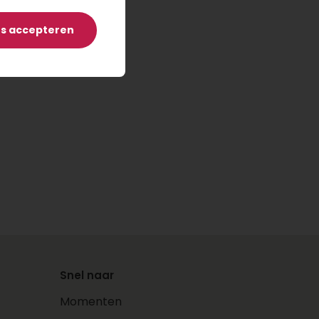
es accepteren
Snel naar
Momenten