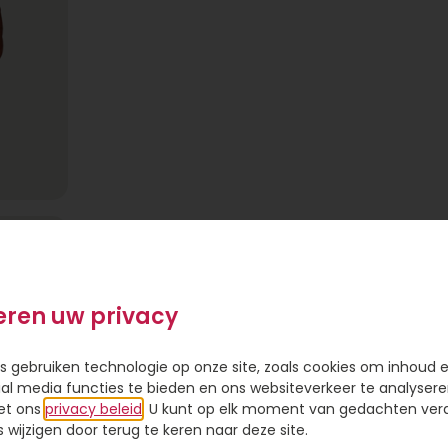
eren uw privacy
s gebruiken technologie op onze site, zoals cookies om inhoud 
ial media functies te bieden en ons websiteverkeer te analysere
 lieve
et ons
privacy beleid
. U kunt op elk moment van gedachten ve
 “Big
wijzigen door terug te keren naar deze site.
t om een