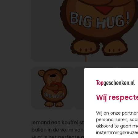
Wij respect
Wij en onze partner
personaliseren, soc
Iemand een knuffel sturen op afstand? Deze
akkoord te gaan m
ballon in de vorm van een beer met de tekst
instemmingskeuzes 
Hug” is het perfecte gebaar. Of het nu gaa