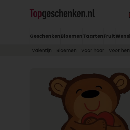
Geschenken
Bloemen
Taarten
Fruit
Wens
Valentijn
Bloemen
Voor haar
Voor he