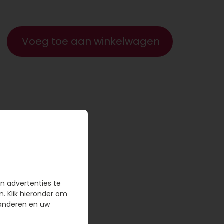
Voeg toe aan winkelwagen
en advertenties te
n. Klik hieronder om
randeren en uw