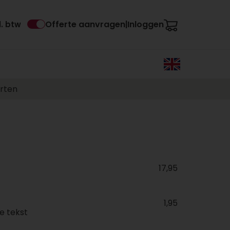
Offerte aanvragen
Inloggen
l. btw
|
rten
17,95
1,95
e tekst